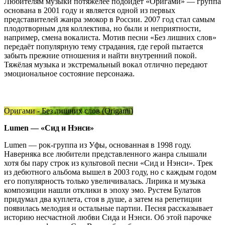
Любителям музыки потяжелее подойдёт «Оригами» — группа
основана в 2001 году и является одной из первых
представителей жанра эмокор в России. 2007 год стал самым
плодотворным для коллектива, но были и неприятности,
например, смена вокалиста. Мотив песни «Без лишних слов»
передаёт популярную тему страдания, где герой пытается
забыть прежние отношения и найти внутренний покой.
Тяжёлая музыка и экстремальный вокал отлично передают
эмоциональное состояние персонажа.
Оригами - Без лишних слов (Origami)
Lumen —
«
Сид и Нэнси»
Lumen — рок-группа из Уфы, основанная в 1998 году.
Наверняка все любители представленного жанра слышали
хотя бы пару строк из культовой песни «Сид и Нэнси». Трек
из дебютного альбома вышел в 2003 году, но с каждым годом
его популярность только увеличивалась. Лирика и музыка
композиции нашли отклики в эпоху эмо. Рустем Булатов
придумал два куплета, стоя в душе, а затем на репетиции
появилась мелодия и остальные партии. Песня рассказывает
историю несчастной любви Сида и Нэнси. Об этой парочке