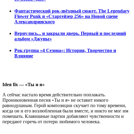
Фантастический рок-звёздный сюжет. The Legendary
Flower Punk и «Старгейзер 256» на Новой сцене
Александринского
Вернулись... и закрыли дверь. Первый и последний
альбом «Джуны»
Рок-группа «4 Сезона»: История, Творчество и
Влияние
Ideя
fix —
«
Ты и я»
А сейчас настало время действительно поплакать.
Проникновенная песня «Ты и я» не оставит никого
равнодушным. Герой композиции скучает по тому времени,
когда он и его возлюбленная были вместе, и никто не мог им
помешать. Клавишные партии добавляют чувственности и
передают горечь от потери любимого человека.