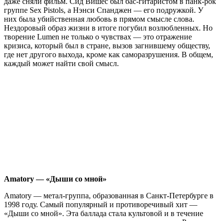
даже сняли фильм. Сид Вишес был бас-гитаристом в панк-рок
группе Sex Pistols, а Нэнси Спанджен — его подружкой. У
них была убийственная любовь в прямом смысле слова.
Нездоровый образ жизни в итоге погубил возлюбленных. Но
творение Lumen не только о чувствах — это отражение
кризиса, который был в стране, вызов загнившему обществу,
где нет другого выхода, кроме как саморазрушения. В общем,
каждый может найти свой смысл.
Amatory
— «Дыши со мной»
Amatory — метал-группа, образованная в Санкт-Петербурге в
1998 году. Самый популярный и противоречивый хит —
«Дыши со мной». Эта баллада стала культовой и в течение