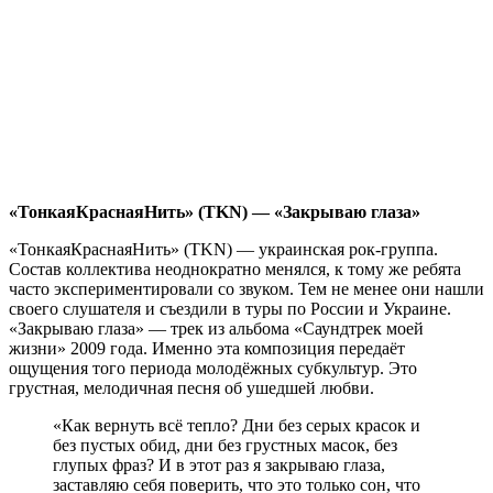
«ТонкаяКраснаяНить» (
TKN) — «Закрываю глаза»
«ТонкаяКраснаяНить» (TKN) — украинская рок-группа.
Состав коллектива неоднократно менялся, к тому же ребята
часто экспериментировали со звуком. Тем не менее они нашли
своего слушателя и съездили в туры по России и Украине.
«Закрываю глаза» — трек из альбома «Саундтрек моей
жизни» 2009 года. Именно эта композиция передаёт
ощущения того периода молодёжных субкультур. Это
грустная, мелодичная песня об ушедшей любви.
«Как вернуть всё тепло? Дни без серых красок и
без пустых обид, дни без грустных масок, без
глупых фраз? И в этот раз я закрываю глаза,
заставляю себя поверить, что это только сон, что