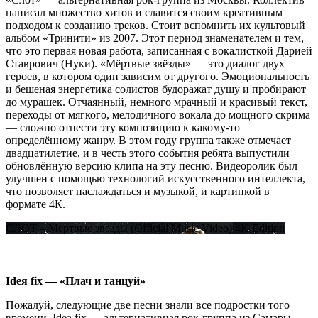
написал множество хитов и славится своим креативным
подходом к созданию треков. Стоит вспомнить их культовый
альбом «Тринити» из 2007. Этот период знаменателем и тем,
что это первая новая работа, записанная с вокалисткой Дарией
Ставрович (Нуки). «Мёртвые звёзды» — это диалог двух
героев, в котором один зависим от другого. Эмоциональность
и бешеная энергетика солистов будоражат душу и пробирают
до мурашек. Отчаянный, немного мрачный и красивый текст,
переходы от мягкого, мелодичного вокала до мощного скрима
— сложно отнести эту композицию к какому-то
определённому жанру. В этом году группа также отмечает
двадцатилетие, и в честь этого события ребята выпустили
обновлённую версию клипа на эту песню. Видеоролик был
улучшен с помощью технологий искусственного интеллекта,
что позволяет наслаждаться и музыкой, и картинкой в
формате 4К.
СЛОТ – Мертвые звезды (Official Music Video) 4K Edition
Ideя
fix — «Плач и танцуй»
Пожалуй, следующие две песни знали все подростки того
времени. Idea fix — альтернативная рок-группа из Самары.