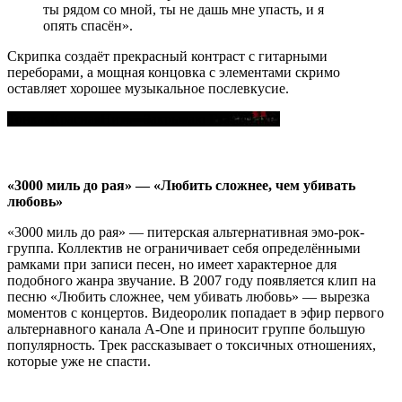
ты рядом со мной, ты не дашь мне упасть, и я
опять спасён».
Скрипка создаёт прекрасный контраст с гитарными
переборами, а мощная концовка с элементами скримо
оставляет хорошее музыкальное послевкусие.
ТонкаяКраснаяНить - Закрываю Глаза (Live)
«3000 миль до рая» — «Любить сложнее, чем убивать
любовь»
«3000 миль до рая» — питерская альтернативная эмо-рок-
группа. Коллектив не ограничивает себя определёнными
рамками при записи песен, но имеет характерное для
подобного жанра звучание. В 2007 году появляется клип на
песню «Любить сложнее, чем убивать любовь» — вырезка
моментов с концертов. Видеоролик попадает в эфир первого
альтернавного канала A-One и приносит группе большую
популярность. Трек рассказывает о токсичных отношениях,
которые уже не спасти.