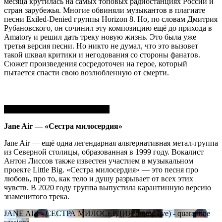
месяца крутилась на самых топовых радиостанциях России и
стран зарубежья. Многие обвиняли музыкантов в плагиате
песни Exiled-Denied группы Horizon 8. Но, по словам Дмитрия
Рубановского, он сочинил эту композицию ещё до прихода в
Amatory и решил дать треку новую жизнь. Это была уже
третья версия песни. Но никто не думал, что это вызовет
такой шквал критики и негодования со стороны фанатов.
Сюжет произведения сосредоточен на герое, который
пытается спасти свою возлюбленную от смерти.
[AMATORY] - Дыши Со Мной
Jane
Air —
«
Сестра милосердия»
Jane Air — ещё одна легендарная альтернативная метал-группа
из Северной столицы, образованная в 1999 году. Вокалист
Антон Лиссов также известен участием в музыкальном
проекте Little Big. «Сестра милосердия» — это песня про
любовь, про то, как тело и душу разрывает от всех этих
чувств. В 2020 году группа выпустила карантинную версию
знаменитого трека.
JANE AIR - СЕСТРА МИЛОСЕРДИЯ (home live) - quarantine