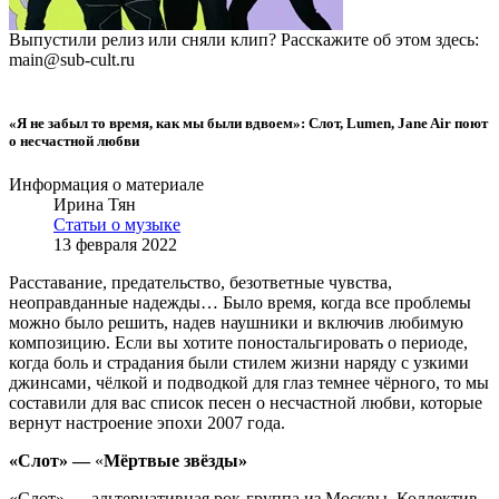
Выпустили релиз или сняли клип? Расскажите об этом здесь:
main@sub-cult.ru
«Я не забыл то время, как мы были вдвоем»: Слот, Lumen, Jane Air поют
о несчастной любви
Информация о материале
Ирина Тян
Статьи о музыке
13 февраля 2022
Расставание, предательство, безответные чувства,
неоправданные надежды… Было время, когда все проблемы
можно было решить, надев наушники и включив любимую
композицию. Если вы хотите поностальгировать о периоде,
когда боль и страдания были стилем жизни наряду с узкими
джинсами, чёлкой и подводкой для глаз темнее чёрного, то мы
составили для вас список песен о несчастной любви, которые
вернут настроение эпохи 2007 года.
«Слот» —
«
Мёртвые звёзды»
«Слот» — альтернативная рок-группа из Москвы. Коллектив