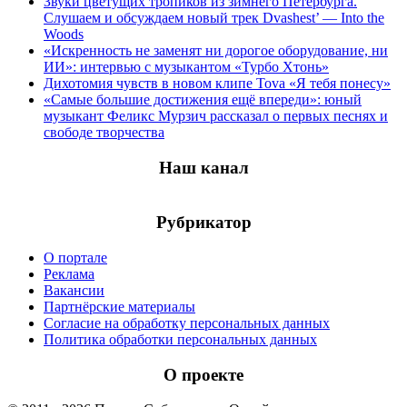
Звуки цветущих тропиков из зимнего Петербурга.
Слушаем и обсуждаем новый трек Dvashest’ — Into the
Woods
«Искренность не заменят ни дорогое оборудование, ни
ИИ»: интервью с музыкантом «Турбо Хтонь»
Дихотомия чувств в новом клипе Tova «Я тебя понесу»
«Самые большие достижения ещё впереди»: юный
музыкант Феликс Мурзич рассказал о первых песнях и
свободе творчества
Наш канал
Рубрикатор
О портале
Реклама
Вакансии
Партнёрские материалы
Согласие на обработку персональных данных
Политика обработки персональных данных
О проекте