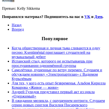
sessions
Превью: Kelly Sikkema
Понравился материал? Подпишитесь на нас в
VK
и
Дзен
.
Назад
Вперед
Популярное
Когда общественная и личная тьма сливаются в одну
песню: Ksentiméntal приглашает слушателей на
музыкальный дебют
Испанский стыд, которого не испытываешь при
прослушивании одноимённой группы
Самолётики, пущенные по ветру перемен. Слушаем и
обсуждаем новинку «Электропартизан» с Вадимом
Курылёвым
Для тех, у кого есть опыт безвременья. Альбом Кирилла
Комарова «Живое — живи»
Андрей Гулидов представил первый акт из цикла
«Одержимый»
В ожидании мюзикла, с ощущением интриги. Слушаем
серию новых синглов Василия Писаревского