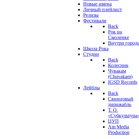
Новые имена
Личный плейлист
Релизы
Фестивали
Back
Рок на
Смоленке
Внутри город
Школа Рока
Студии
Back
Колесник
Чувакам
(Chuvakam)
IGSD Records
Лейблы
Back
Свинцовый
дирижабль
Т. О.
«Субкультура
ЦУП
Am Media
Production