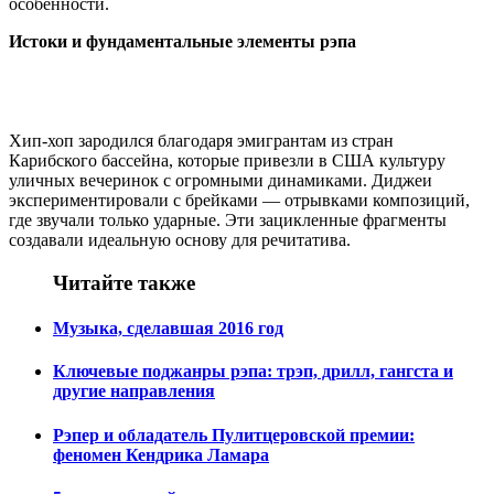
особенности.
Истоки и фундаментальные элементы рэпа
Хип-хоп зародился благодаря эмигрантам из стран
Карибского бассейна, которые привезли в США культуру
уличных вечеринок с огромными динамиками. Диджеи
экспериментировали с брейками — отрывками композиций,
где звучали только ударные. Эти зацикленные фрагменты
создавали идеальную основу для речитатива.
Читайте также
Музыка, сделавшая 2016 год
Ключевые поджанры рэпа: трэп, дрилл, гангста и
другие направления
Рэпер и обладатель Пулитцеровской премии:
феномен Кендрика Ламара