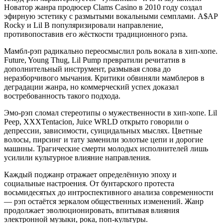
Новатор жанра продюсер Clams Casino в 2010 году создал
эфирную эстетику с размытыми вокальными семплами. A$AP
Rocky и Lil B популяризировали направление,
противопоставив его жёсткости традиционного рэпа.
Мамбл-рэп радикально переосмыслил роль вокала в хип-хопе.
Future, Young Thug, Lil Pump превратили речитатив в
дополнительный инструмент, размывая слова до
неразборчивого мычания. Критики обвиняли мамблеров в
деградации жанра, но коммерческий успех доказал
востребованность такого подхода.
Эмо-рэп сломал стереотипы о мужественности в хип-хопе. Lil
Peep, XXXTentacion, Juice WRLD открыто говорили о
депрессии, зависимости, суицидальных мыслях. Цветные
волосы, пирсинг и тату заменили золотые цепи и дорогие
машины. Трагические смерти молодых исполнителей лишь
усилили культурное влияние направления.
Каждый поджанр отражает определённую эпоху и
социальные настроения. От бунтарского протеста
восьмидесятых до интроспективного анализа современности
— рэп остаётся зеркалом общественных изменений. Жанр
продолжает эволюционировать, впитывая влияния
электронной музыки, рока, поп-культуры.