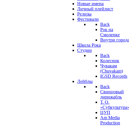
Новые имена
Личный плейлист
Релизы
Фестивали
Back
Рок на
Смоленке
Внутри город
Школа Рока
Студии
Back
Колесник
Чувакам
(Chuvakam)
IGSD Records
Лейблы
Back
Свинцовый
дирижабль
Т. О.
«Субкультура
ЦУП
Am Media
Production