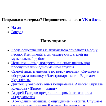
Понравился материал? Подпишитесь на нас в
VK
и
Дзен
.
Назад
Вперед
Популярное
Когда общественная и личная тьма сливаются в одну
песню: Ksentiméntal приглашает слушателей на
музыкальный дебют
Испанский стыд, которого не испытываешь при
прослушивании одноимённой группы
Самолётики, пущенные по ветру перемен. Слушаем и
обсуждаем новинку «Электропартизан» с Вадимом
Курылёвым
Для тех, у кого есть опыт безвременья. Альбом Кирилла
Комарова «Живое — живи»
Андрей Гулидов представил первый акт из цикла
«Одержимый»
В ожидании мюзикла, с ощущением интриги. Слушаем
серию новых синглов Василия Писаревского