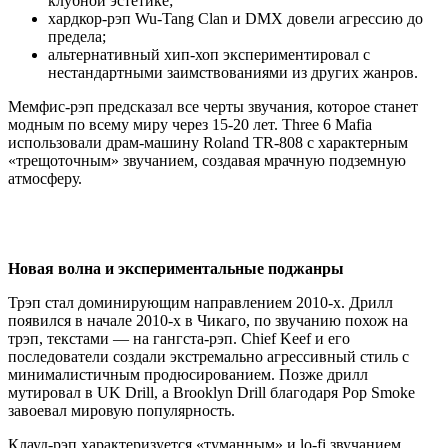
клубной эстетике;
хардкор-рэп Wu-Tang Clan и DMX довели агрессию до
предела;
альтернативный хип-хоп экспериментировал с
нестандартными заимствованиями из других жанров.
Мемфис-рэп предсказал все черты звучания, которое станет
модным по всему миру через 15-20 лет. Three 6 Mafia
использовали драм-машину Roland TR-808 с характерным
«трещоточным» звучанием, создавая мрачную подземную
атмосферу.
Новая волна и экспериментальные поджанры
Трэп стал доминирующим направлением 2010-х. Дрилл
появился в начале 2010-х в Чикаго, по звучанию похож на
трэп, текстами — на гангста-рэп. Chief Keef и его
последователи создали экстремально агрессивный стиль с
минималистичным продюсированием. Позже дрилл
мутировал в UK Drill, а Brooklyn Drill благодаря Pop Smoke
завоевал мировую популярность.
Клауд-рэп характеризуется «туманным» и lo-fi звучанием.