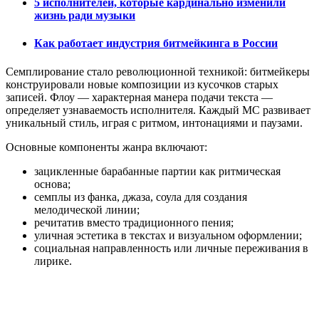
5 исполнителей, которые кардинально изменили
жизнь ради музыки
Как работает индустрия битмейкинга в России
Семплирование стало революционной техникой: битмейкеры
конструировали новые композиции из кусочков старых
записей. Флоу — характерная манера подачи текста —
определяет узнаваемость исполнителя. Каждый MC развивает
уникальный стиль, играя с ритмом, интонациями и паузами.
Основные компоненты жанра включают:
зацикленные барабанные партии как ритмическая
основа;
семплы из фанка, джаза, соула для создания
мелодической линии;
речитатив вместо традиционного пения;
уличная эстетика в текстах и визуальном оформлении;
социальная направленность или личные переживания в
лирике.