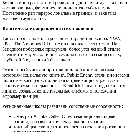
Битбоксинг, граффити и брейк-данс дополняли музыкальную
составляющую, формируя полноценную субкультуру.
Постепенно рэп перерос локальные границы и захватил
массовую аудиторию.
Классические направления и их эволюция
Гангста-рэп заложил агрессивную традицию жанра. NWA,
2Pac, The Notorious B.I.G. не стеснялись жёстких тем. На
Западном побережье придумали более утончённый стиль:
средний темп, мелодичные семплы из фанка семидесятых,
глубокий бас, женский бэк-вокал.
Осознанный хип-хоп противопоставил криминальным
историям социальную критику. Public Enemy стали пионерами
политического рэпа, поднимая острые вопросы расизма и
экономического неравенства. Kendrick Lamar продолжил эту
линию, создавая концептуальные альбомы о положении
афроамериканцев.
Региональные школы развивали собственные особенности:
джаз-рэп A Tribe Called Quest семплировал старые
записи, создавая интеллектуальное звучание;
южный рэп сконцентрировался на показной роскоши и