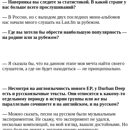
— Наверняка вы следите за статистикой. В какой стране у
вас больше всего прослушиваний?
—
В России, но с выходом двух последних мини-альбомов
нас начали много слушать на Last.fm за рубежом.
— Где вы хотели бы обрести наибольшую популярность —
на родине или за рубежом?
—
Я сказала бы, что на данном этапе моя мечта найти своего
слушателя, а где он будет находиться — не принципиально.
—
Несмотря на англоязычность нового EP, у Durban Deep
есть и русскоязычные тексты. Они относятся к какому-то
отдельному периоду в истории группы или же вы
параллельно сочиняете и на английском, и на русском?
—
Можно сказать, песни на русском были музыкальным
экспериментом. Не скажу, что эксперимент не удался,
несколько композиций, на мой взгляд, вышли достойными. Но
душа больше лежит к англоязычному материалу.