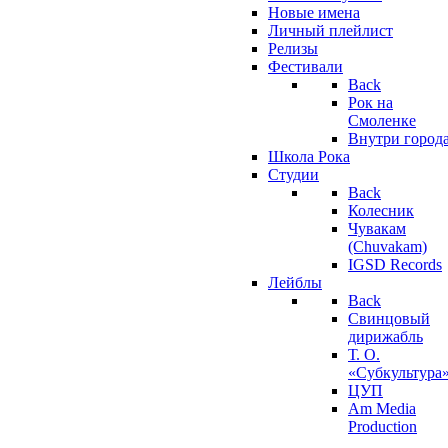
Новые имена
Личный плейлист
Релизы
Фестивали
Back
Рок на
Смоленке
Внутри город
Школа Рока
Студии
Back
Колесник
Чувакам
(Chuvakam)
IGSD Records
Лейблы
Back
Свинцовый
дирижабль
Т. О.
«Субкультура
ЦУП
Am Media
Production