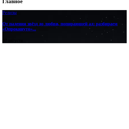
Главное
Релизы
От падения звёзд до любви, попирающей ад: разбираем
«Опрокинуто»...
07 августа