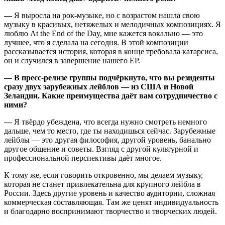
—
Я выросла на рок-музыке, но с возрастом нашла свою
музыку в красивых, нетяжелых и мелодичных композициях. Я
люблю At the End of the Day, мне кажется вокально — это
лучшее, что я сделала на сегодня. В этой композиции
рассказывается история, которая в конце требовала катарсиса,
он и случился в завершение нашего EP.
— В пресс-релизе группы подчёркнуто, что вы резиденты
сразу двух зарубежных лейблов — из США и Новой
Зеландии. Какие преимущества даёт вам сотрудничество с
ними?
—
Я твёрдо убеждена, что всегда нужно смотреть немного
дальше, чем то место, где ты находишься сейчас. Зарубежные
лейблы — это другая философия, другой уровень, банально
другое общение и советы. Взгляд с другой культурной и
профессиональной перспективы даёт многое.
К тому же, если говорить откровенно, мы делаем музыку,
которая не станет привлекательна для крупного лейбла в
России. Здесь другие уровень и качество аудитории, сложная
коммерческая составляющая. Там же ценят индивидуальность
и благодарно воспринимают творчество и творческих людей.