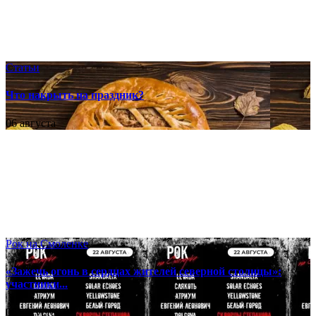
Статьи
Что накрыть на праздник?
06 августа
Рок на Смоленке
«Зажечь огонь в сердцах жителей северной столицы»:
участники...
06 августа