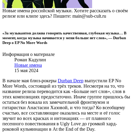
Новые имена российской музыки. Хотите рассказать о своём
релизе или клипе здесь? Пишите: main@sub-cult.ru
«За музыкантов должна говорить качественная, глубокая музыка… В
момент, когда музыка начинается у меня больше нет слов», — Durban
Deep о EP No More Words
Информация о материале
Роман Кадулин
Новые имена
15 мая 2024
В начале мая блюз-рокеры
Durban Deep
выпустили EP No
More Words, состоящий из трёх треков. Несмотря на то, что
название релиза переводится как «Больше нет слов», слов в
этих композициях предостаточно. Иначе группе пришлось бы
остаться без вокала их замечательной фронтвумэн и
гитаристки Анастасии Хазовой, и что тогда? Ко всеобщему
счастью, все составляющие оказались на месте и её голос
звучит во всех красках и интонациях — от плавного
песенного повествования в Ugly Love до громкой хард-
роковой кульминации в At the End of the Day.