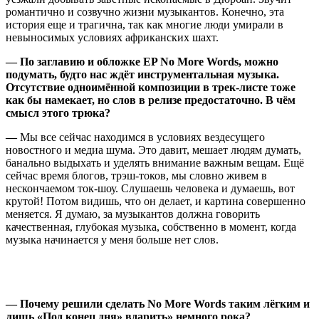
романтично и созвучно жизни музыкантов. Конечно, эта
история еще и трагична, так как многие люди умирали в
невыносимых условиях африканских шахт.
— По заглавию и обложке EP No More Words, можно
подумать, будто нас ждёт инструментальная музыка.
Отсутствие одноимённой композиции в трек-листе тоже
как бы намекает, но слов в релизе предостаточно. В чём
смысл этого трюка?
—
Мы все сейчас находимся в условиях вездесущего
новостного и медиа шума. Это давит, мешает людям думать,
банально выдыхать и уделять внимание важным вещам. Ещё
сейчас время блогов, трэш-токов, мы словно живем в
нескончаемом ток-шоу. Слушаешь человека и думаешь, вот
крутой! Потом видишь, что он делает, и картина совершенно
меняется. Я думаю, за музыкантов должна говорить
качественная, глубокая музыка, собственно в момент, когда
музыка начинается у меня больше нет слов.
— Почему решили сделать No More Words таким лёгким и
лишь «Под конец дня» вдарить» немного рока?