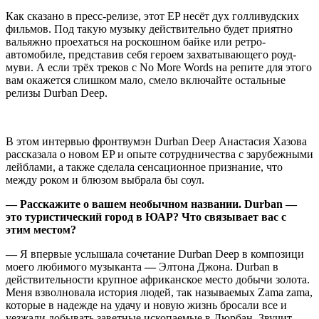
Как сказано в пресс-релизе, этот EP несёт дух голливудских
фильмов. Под такую музыку действительно будет приятно
вальяжно проехаться на роскошном байке или ретро-
автомобиле, представив себя героем захватывающего роуд-
муви. А если трёх треков с No More Words на репите для этого
вам окажется слишком мало, смело включайте остальные
релизы Durban Deep.
В этом интервью фронтвумэн Durban Deep Анастасия Хазова
рассказала о новом EP и опыте сотрудничества с зарубежными
лейблами, а также сделала сенсационное признание, что
между роком и блюзом выбрала бы соул.
— Расскажите о вашем необычном названии. Durban —
это туристический город в
ЮАР? Что связывает вас с
этим местом?
—
Я впервые услышала сочетание Durban Deep в композици
моего любимого музыканта
—
Элтона Джона. Durban в
действительности крупное африканское место добычи золота.
Меня взволновала история людей, так называемых Zama zama,
которые в надежде на удачу и новую жизнь бросали все и
уезжали добывать заветные ископаемые в Дюрбан. Звучит