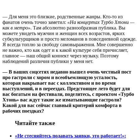
— Для меня это близкие, родственные жанры. Кто-то из
фанатов очень точно заметил:
«На концертах Турбо Хтони —
как в метро»
. Там абсолютно разнообразная публика. Вы
можете увидеть мужчин и женщин всех возрастов, ярких
субкультурщиков и просто меломанов в повседневной одежде.
Я всегда топлю за свободу самовыражения. Мне совершенно
не важно, кто как одет и к какой культуре себя причисляет,
главное — наш общий коннект через музыку. Поэтому
наблюдений различия публики у меня нет.
— В ваших соцсетях недавно вышел очень честный пост
про гастроли с хором и всеобъемлющую усталость,
которая накрывает вас с коллективом и во время
выступлений, и в переездах. Предстоящее лето будет для
вас богатым на фестивали, поделитесь, с проектом «Турбо
Хтонь» вас ждут такие же изматывающие гастроли?
Какой для вас сейчас главный критерий комфорта в
рабочих поездках?
Читайте также
«Не стесняйтесь подавать заявки, это работает!»: