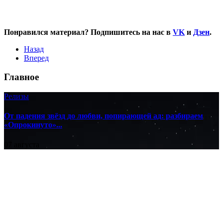
Понравился материал? Подпишитесь на нас в
VK
и
Дзен
.
Назад
Вперед
Главное
Релизы
От падения звёзд до любви, попирающей ад: разбираем
«Опрокинуто»...
07 августа