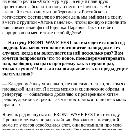
из нового релиза «Люто мур-мур», а ещё я планирую
презентовать абсолютно новую песню «Плясица». Но
главный эксклюзив мы приберегли для Российского
готического фестиваля: во второй день мы выйдем на сцену
вместе с группой «Хтонь панелек», чтобы вживую исполнить
наш совместный фит «Порушка-Параня». Так что и без
сюрпризов на месте тоже не обойдётся!
— На сцену FRONT WAVE FEST вы выходите второй год
подряд. Как меняется ваше восприятие площадки в тех
случаях, когда вы выступаете на ней несколько раз? Вам
хочется попробовать что-то новое, поэкспериментировать
или, наоборот, сыграть программу как в первый раз,
только лучше? Часто ли вы оглядываетесь на предыдущие
выступления?
— Каждое моё шоу уникально, независимо от того, знаком я с
площадкой или нет. Я всегда меняю и сценические образы, и
репертуар — обязательно добавляю к проверенным хитам
редкие, архивные треки. Так что повторяться точно не в моих
правилах.
Я очень рад вернуться на FRONT WAVE FEST в этом году.
Прошлым летом я попал в лайн-ап буквально в последний
момент: у оргов освободился слот, они вспомнили про мою