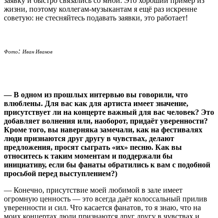
заявку и быстро связались со мной. Это хороший пример из
жизни, поэтому коллегам-музыкантам я ещё раз искренне
советую: не стесняйтесь подавать заявки, это работает!
:
Фото
Иван Иванов
— В одном из прошлых интервью вы говорили, что
влюблены. Для вас как для артиста имеет значение,
присутствует ли на концерте важный для вас человек? Это
добавляет волнения или, наоборот, придаёт уверенности?
Кроме того, вы наверняка замечали, как на фестивалях
люди признаются друг другу в чувствах, делают
предложения, просят сыграть «их» песню. Как вы
относитесь к таким моментам и поддержали бы
инициативу, если бы фанаты обратились к вам с подобной
просьбой перед выступлением?)
— Конечно, присутствие моей любимой в зале имеет
огромную ценность — это всегда даёт колоссальный прилив
уверенности и сил. Что касается фанатов, то я знаю, что на
моих концертах люди признаются друг другу в чувствах и