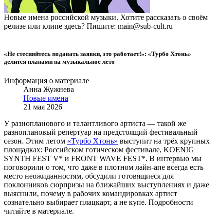
Новые имена российской музыки. Хотите рассказать о своём
релизе или клипе здесь? Пишите: main@sub-cult.ru
«Не стесняйтесь подавать заявки, это работает!»: «Турбо Хтонь»
делится планами на музыкальное лето
Информация о материале
Анна Жужнева
Новые имена
21 мая 2026
У разнопланового и талантливого артиста — такой же
разноплановый репертуар на предстоящий фестивальный
сезон. Этим летом
«Турбо Хтонь»
выступит на трёх крупных
площадках: Российском готическом фестивале, KOENIG
SYNTH FEST V* и FRONT WAVE FEST*. В интервью мы
поговорили о том, что даже в плотном лайн-апе всегда есть
место неожиданностям, обсудили готовящиеся для
поклонников сюрпризы на ближайших выступлениях и даже
выяснили, почему в рабочих командировках артист
сознательно выбирает плацкарт, а не купе. Подробности
читайте в материале.