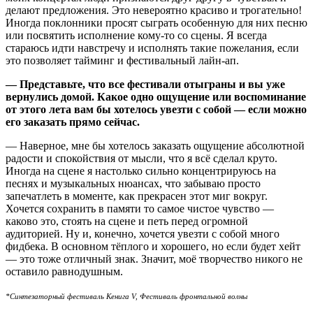
делают предложения. Это невероятно красиво и трогательно!
Иногда поклонники просят сыграть особенную для них песню
или посвятить исполнение кому-то со сцены. Я всегда
стараюсь идти навстречу и исполнять такие пожелания, если
это позволяет тайминг и фестивальный лайн-ап.
— Представьте, что все фестивали отыграны и вы уже
вернулись домой. Какое одно ощущение или воспоминание
от этого лета вам бы хотелось увезти с собой — если можно
его заказать прямо сейчас.
— Наверное, мне бы хотелось заказать ощущение абсолютной
радости и спокойствия от мысли, что я всё сделал круто.
Иногда на сцене я настолько сильно концентрируюсь на
песнях и музыкальных нюансах, что забываю просто
запечатлеть в моменте, как прекрасен этот миг вокруг.
Хочется сохранить в памяти то самое чистое чувство —
каково это, стоять на сцене и петь перед огромной
аудиторией. Ну и, конечно, хочется увезти с собой много
фидбека. В основном тёплого и хорошего, но если будет хейт
— это тоже отличный знак. Значит, моё творчество никого не
оставило равнодушным.
*Синтезаторный фестиваль Кенига V,
Фестиваль фронтальной волны