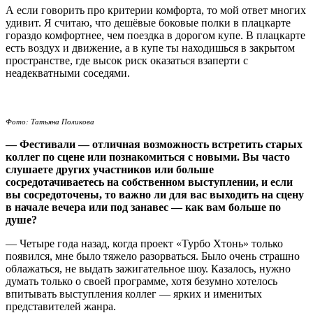
А если говорить про критерии комфорта, то мой ответ многих
удивит. Я считаю, что дешёвые боковые полки в плацкарте
гораздо комфортнее, чем поездка в дорогом купе. В плацкарте
есть воздух и движение, а в купе ты находишься в закрытом
пространстве, где высок риск оказаться взаперти с
неадекватными соседями.
Фото: Татьяна Поликова
— Фестивали — отличная возможность встретить старых
коллег по сцене или познакомиться с новыми. Вы часто
слушаете других участников или больше
сосредотачиваетесь на собственном выступлении, и если
вы сосредоточены, то важно ли для вас выходить на сцену
в начале вечера или под занавес — как вам больше по
душе?
— Четыре года назад, когда проект «Турбо Хтонь» только
появился, мне было тяжело разорваться. Было очень страшно
облажаться, не выдать зажигательное шоу. Казалось, нужно
думать только о своей программе, хотя безумно хотелось
впитывать выступления коллег — ярких и именитых
представителей жанра.