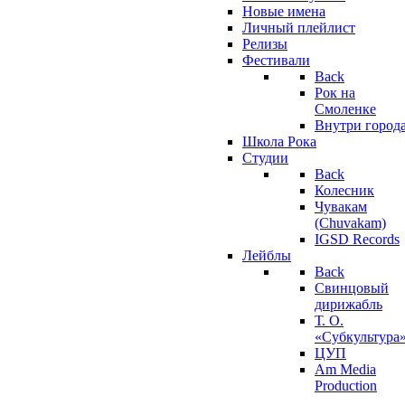
Новые имена
Личный плейлист
Релизы
Фестивали
Back
Рок на
Смоленке
Внутри город
Школа Рока
Студии
Back
Колесник
Чувакам
(Chuvakam)
IGSD Records
Лейблы
Back
Свинцовый
дирижабль
Т. О.
«Субкультура
ЦУП
Am Media
Production