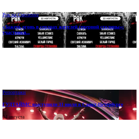
Рок на Смоленке
«Зажечь огонь в сердцах жителей северной столицы»:
участники...
06 августа
Репортажи
ГУДТАЙМС выступили 31 июля в Санкт-Петербурге
04 августа