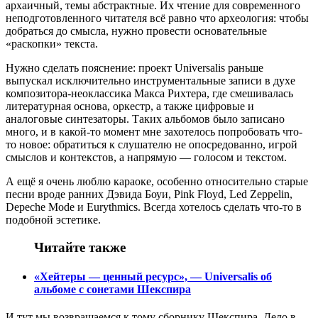
архаичный, темы абстрактные. Их чтение для современного
неподготовленного читателя всё равно что археология: чтобы
добраться до смысла, нужно провести основательные
«раскопки» текста.
Нужно сделать пояснение: проект Universalis раньше
выпускал исключительно инструментальные записи в духе
композитора-неоклассика Макса Рихтера, где смешивалась
литературная основа, оркестр, а также цифровые и
аналоговые синтезаторы. Таких альбомов было записано
много, и в какой-то момент мне захотелось попробовать что-
то новое: обратиться к слушателю не опосредованно, игрой
смыслов и контекстов, а напрямую — голосом и текстом.
А ещё я очень люблю караоке, особенно относительно старые
песни вроде ранних Дэвида Боуи, Pink Floyd, Led Zeppelin,
Depeche Mode и Eurythmics. Всегда хотелось сделать что-то в
подобной эстетике.
Читайте также
«Хейтеры — ценный ресурс», — Universalis об
альбоме с сонетами Шекспира
И тут мы возвращаемся к тому сборнику Шекспира. Дело в