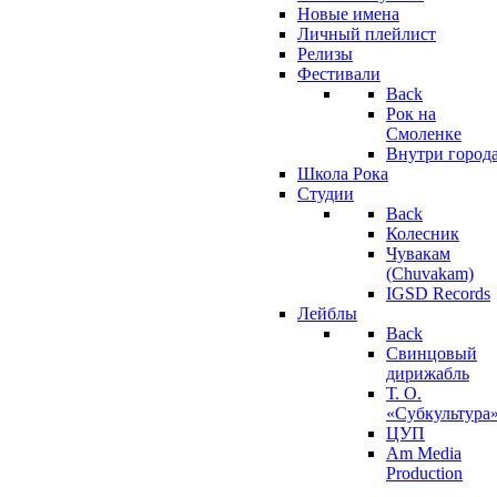
Новые имена
Личный плейлист
Релизы
Фестивали
Back
Рок на
Смоленке
Внутри город
Школа Рока
Студии
Back
Колесник
Чувакам
(Chuvakam)
IGSD Records
Лейблы
Back
Свинцовый
дирижабль
Т. О.
«Субкультура
ЦУП
Am Media
Production