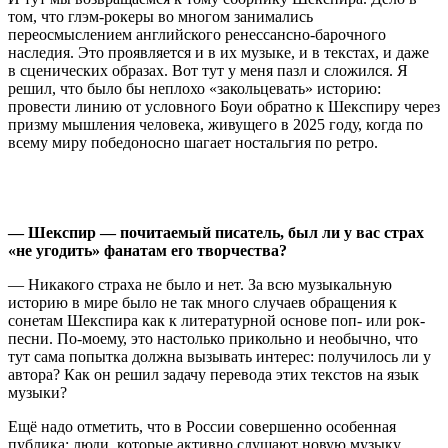
том, что глэм-рокеры во многом занимались
переосмыслением английского ренессансно-барочного
наследия. Это проявляется и в их музыке, и в текстах, и даже
в сценических образах. Вот тут у меня пазл и сложился. Я
решил, что было бы неплохо «закольцевать» историю:
провести линию от условного Боуи обратно к Шекспиру через
призму мышления человека, живущего в 2025 году, когда по
всему миру победоносно шагает ностальгия по ретро.
— Шекспир — почитаемый писатель, был ли у вас страх
«не угодить» фанатам его творчества?
— Никакого страха не было и нет. За всю музыкальную
историю в мире было не так много случаев обращения к
сонетам Шекспира как к литературной основе поп- или рок-
песни. По-моему, это настолько прикольно и необычно, что
тут сама попытка должна вызывать интерес: получилось ли у
автора? Как он решил задачу перевода этих текстов на язык
музыки?
Ещё надо отметить, что в России совершенно особенная
публика: люди, которые активно слушают новую музыку,