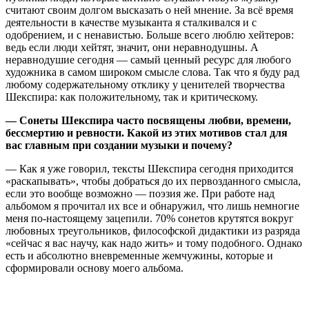
считают своим долгом высказать о ней мнение. За всё время
деятельности в качестве музыканта я сталкивался и с
одобрением, и с ненавистью. Больше всего люблю хейтеров:
ведь если люди хейтят, значит, они неравнодушны. А
неравнодушие сегодня — самый ценный ресурс для любого
художника в самом широком смысле слова. Так что я буду рад
любому содержательному отклику у ценителей творчества
Шекспира: как положительному, так и критическому.
— Сонеты Шекспира часто посвящены любви, времени,
бессмертию и ревности. Какой из этих мотивов стал для
вас главным при создании музыки и почему?
— Как я уже говорил, тексты Шекспира сегодня приходится
«раскапывать», чтобы добраться до их первозданного смысла,
если это вообще возможно — поэзия же. При работе над
альбомом я прочитал их все и обнаружил, что лишь немногие
меня по-настоящему зацепили. 70% сонетов крутятся вокруг
любовных треугольников, философской дидактики из разряда
«сейчас я вас научу, как надо жить» и тому подобного. Однако
есть и абсолютно вневременные жемчужины, которые и
сформировали основу моего альбома.