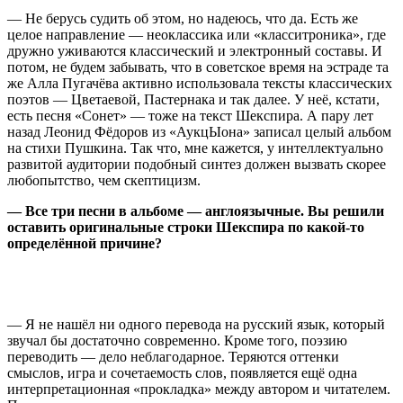
— Не берусь судить об этом, но надеюсь, что да. Есть же
целое направление — неоклассика или «класситроника», где
дружно уживаются классический и электронный составы. И
потом, не будем забывать, что в советское время на эстраде та
же Алла Пугачёва активно использовала тексты классических
поэтов — Цветаевой, Пастернака и так далее. У неё, кстати,
есть песня «Сонет» — тоже на текст Шекспира. А пару лет
назад Леонид Фёдоров из «АукцЫона» записал целый альбом
на стихи Пушкина. Так что, мне кажется, у интеллектуально
развитой аудитории подобный синтез должен вызвать скорее
любопытство, чем скептицизм.
— Все три песни в альбоме — англоязычные. Вы решили
оставить оригинальные строки Шекспира по какой-то
определённой причине?
— Я не нашёл ни одного перевода на русский язык, который
звучал бы достаточно современно. Кроме того, поэзию
переводить — дело неблагодарное. Теряются оттенки
смыслов, игра и сочетаемость слов, появляется ещё одна
интерпретационная «прокладка» между автором и читателем.