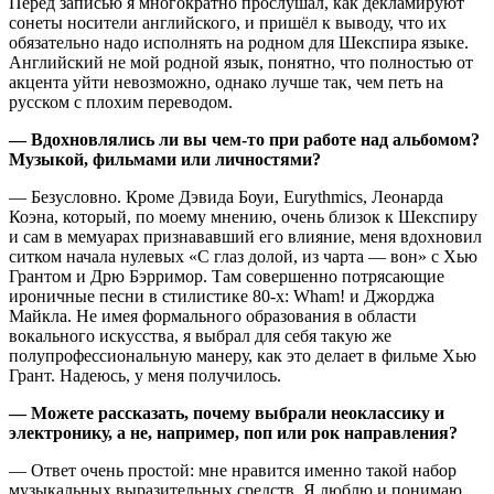
Перед записью я многократно прослушал, как декламируют
сонеты носители английского, и пришёл к выводу, что их
обязательно надо исполнять на родном для Шекспира языке.
Английский не мой родной язык, понятно, что полностью от
акцента уйти невозможно, однако лучше так, чем петь на
русском с плохим переводом.
— Вдохновлялись ли вы чем-то при работе над альбомом?
Музыкой, фильмами или личностями?
— Безусловно. Кроме Дэвида Боуи, Eurythmics, Леонарда
Коэна, который, по моему мнению, очень близок к Шекспиру
и сам в мемуарах признававший его влияние, меня вдохновил
ситком начала нулевых «С глаз долой, из чарта — вон» с Хью
Грантом и Дрю Бэрримор. Там совершенно потрясающие
ироничные песни в стилистике 80-х: Wham! и Джорджа
Майкла. Не имея формального образования в области
вокального искусства, я выбрал для себя такую же
полупрофессиональную манеру, как это делает в фильме Хью
Грант. Надеюсь, у меня получилось.
— Можете рассказать, почему выбрали неоклассику и
электронику, а не, например, поп или рок направления?
— Ответ очень простой: мне нравится именно такой набор
музыкальных выразительных средств. Я люблю и понимаю