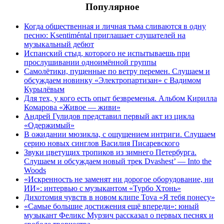
Популярное
Когда общественная и личная тьма сливаются в одну
песню: Ksentiméntal приглашает слушателей на
музыкальный дебют
Испанский стыд, которого не испытываешь при
прослушивании одноимённой группы
Самолётики, пущенные по ветру перемен. Слушаем и
обсуждаем новинку «Электропартизан» с Вадимом
Курылёвым
Для тех, у кого есть опыт безвременья. Альбом Кирилла
Комарова «Живое — живи»
Андрей Гулидов представил первый акт из цикла
«Одержимый»
В ожидании мюзикла, с ощущением интриги. Слушаем
серию новых синглов Василия Писаревского
Звуки цветущих тропиков из зимнего Петербурга.
Слушаем и обсуждаем новый трек Dvashest’ — Into the
Woods
«Искренность не заменят ни дорогое оборудование, ни
ИИ»: интервью с музыкантом «Турбо Хтонь»
Дихотомия чувств в новом клипе Tova «Я тебя понесу»
«Самые большие достижения ещё впереди»: юный
музыкант Феликс Мурзич рассказал о первых песнях и