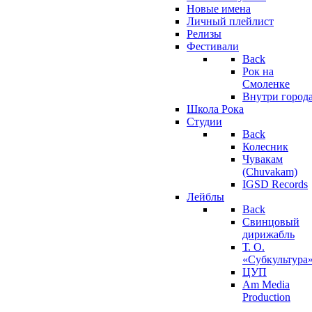
Новые имена
Личный плейлист
Релизы
Фестивали
Back
Рок на
Смоленке
Внутри город
Школа Рока
Студии
Back
Колесник
Чувакам
(Chuvakam)
IGSD Records
Лейблы
Back
Свинцовый
дирижабль
Т. О.
«Субкультура
ЦУП
Am Media
Production