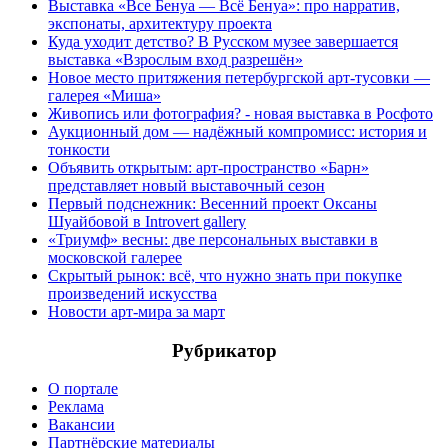
Выставка «Все Бенуа — Всё Бенуа»: про нарратив,
экспонаты, архитектуру проекта
Куда уходит детство? В Русском музее завершается
выставка «Взрослым вход разрешён»
Новое место притяжения петербургской арт-тусовки —
галерея «Миша»
Живопись или фотография? - новая выставка в Росфото
Аукционный дом — надёжный компромисс: история и
тонкости
Объявить открытым: арт-пространство «Барн»
представляет новый выставочный сезон
Первый подснежник: Весенний проект Оксаны
Шуайбовой в Introvert gallery
«Триумф» весны: две персональных выставки в
московской галерее
Скрытый рынок: всё, что нужно знать при покупке
произведений искусства
Новости арт-мира за март
Рубрикатор
О портале
Реклама
Вакансии
Партнёрские материалы