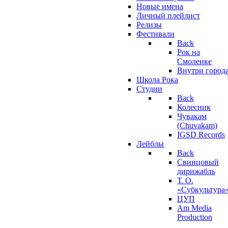
Новые имена
Личный плейлист
Релизы
Фестивали
Back
Рок на
Смоленке
Внутри город
Школа Рока
Студии
Back
Колесник
Чувакам
(Chuvakam)
IGSD Records
Лейблы
Back
Свинцовый
дирижабль
Т. О.
«Субкультура
ЦУП
Am Media
Production