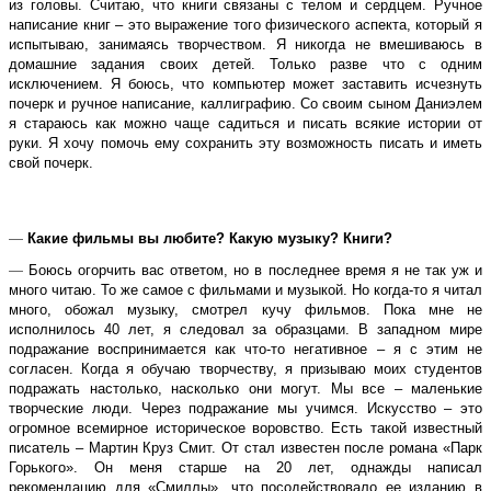
из головы. Считаю, что книги связаны с телом и сердцем. Ручное
написание книг – это выражение того физического аспекта, который я
испытываю, занимаясь творчеством. Я никогда не вмешиваюсь в
домашние задания своих детей. Только разве что с одним
исключением. Я боюсь, что компьютер может заставить исчезнуть
почерк и ручное написание, каллиграфию. Со своим сыном Даниэлем
я стараюсь как можно чаще садиться и писать всякие истории от
руки. Я хочу помочь ему сохранить эту возможность писать и иметь
свой почерк.
—
Какие фильмы вы любите? Какую музыку? Книги?
—
Боюсь огорчить вас ответом, но в последнее время я не так уж и
много читаю. То же самое с фильмами и музыкой. Но когда-то я читал
много, обожал музыку, смотрел кучу фильмов. Пока мне не
исполнилось 40 лет, я следовал за образцами. В западном мире
подражание воспринимается как что-то негативное – я с этим не
согласен. Когда я обучаю творчеству, я призываю моих студентов
подражать настолько, насколько они могут. Мы все – маленькие
творческие люди. Через подражание мы учимся. Искусство – это
огромное всемирное историческое воровство. Есть такой известный
писатель – Мартин Круз Смит. От стал известен после романа «Парк
Горького». Он меня старше на 20 лет, однажды написал
рекомендацию для «Смиллы», что посодействовало ее изданию в