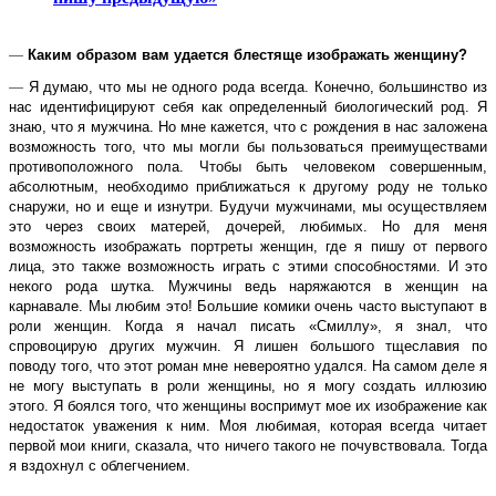
—
Каким образом вам удается блестяще изображать женщину?
—
Я думаю, что мы не одного рода всегда. Конечно, большинство из
нас идентифицируют себя как определенный биологический род. Я
знаю, что я мужчина. Но мне кажется, что с рождения в нас заложена
возможность того, что мы могли бы пользоваться преимуществами
противоположного пола. Чтобы быть человеком совершенным,
абсолютным, необходимо приближаться к другому роду не только
снаружи, но и еще и изнутри. Будучи мужчинами, мы осуществляем
это через своих матерей, дочерей, любимых. Но для меня
возможность изображать портреты женщин, где я пишу от первого
лица, это также возможность играть с этими способностями. И это
некого рода шутка. Мужчины ведь наряжаются в женщин на
карнавале. Мы любим это! Большие комики очень часто выступают в
роли женщин. Когда я начал писать «Смиллу», я знал, что
спровоцирую других мужчин. Я лишен большого тщеславия по
поводу того, что этот роман мне невероятно удался. На самом деле я
не могу выступать в роли женщины, но я могу создать иллюзию
этого. Я боялся того, что женщины воспримут мое их изображение как
недостаток уважения к ним. Моя любимая, которая всегда читает
первой мои книги, сказала, что ничего такого не почувствовала. Тогда
я вздохнул с облегчением.