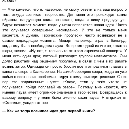
снега»?
—
Мне кажется, что я, наверное, не смогу ответить на ваш вопрос о
том, откуда возникает творчество. Для меня это происходит таким
образом: следующая книга возникает, когда я пишу предыдущую.
Вдруг возникает момент, когда у меня появляется новая идея. Часто
это случается совершенно неожиданно. И это не только меня
касается, я думаю. Творческие проблески часто возникают не в
самые подходящие моменты. Моцарт, например, играл в бильярд,
когда ему была необходима пауза. Во время одной из игр он, откатав
шары, заявил: «Ну вот, я только что отыграл скрипичный концерт». У
меня есть один друг, который руководит группой математиков. Они
долго работали над решением проблемы, в связи с чем в их работе
возник затор. Однажды он просто бросил все и отправился плавать в
каноэ на озеро в Калифорнии. На самой середине озера, когда он уже
забыл о всех своих проблемах, вдруг к нему приходит решение. С тех
пор его подчиненные шутят: «Клаус, если у тебя что-то не
получается, пойди поплавай на озере». Поэтому мне кажется, что
именно пауза имеет огромное значение в творчестве. Возвращаясь к
вашему вопросу – у меня была именно такая пауза. Я отдыхал от
«Смиллы», уходил от нее.
—
Как же тогда возникла идея для первой книги?