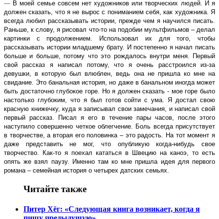
—
В моей семье совсем нет художников или творческих людей. И я
должен сказать, что я не вырос с пониманием себя, как художника. Я
всегда любил рассказывать истории, прежде чем я научился писать.
Раньше, к слову, я рисовал что-то на подобии мультфильмов – делал
картинки с продолжением. Использовал их для того, чтобы
рассказывать истории младшему брату. И постепенно я начал писать
больше и больше, потому что это рождалось внутри меня. Первый
свой рассказ я написал потому, что я очень расстроился из-за
девушки, в которую был влюблен, ведь она не пришла ко мне на
свидание. Это банальная история, но даже в банальном иногда может
быть достаточно глубокое горе. Но я должен сказать - мое горе было
настолько глубоким, что я был готов сойти с ума. Я достал свою
красную книжечку, куда я записывал свои замечания, и написал свой
первый рассказ. Писал я его в течение пары часов, после этого
наступило совершенно четкое облегчение. Боль всегда присутствует
в творчестве, а вторая его половинка – это радость. На тот момент я
даже представить не мог, что опубликую когда-нибудь свое
творчество. Как-то я поехал кататься в Швецию на каноэ, то есть
опять же взял паузу. Именно там ко мне пришла идея для первого
романа – семейная история о четырех датских семьях.
Читайте также
Питер Хёг: «Следующая книга возникает, когда я
пишу предыдущую»