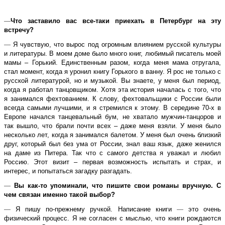
—
Что заставило вас все-таки приехать в Петербург на эту
встречу?
—
Я чувствую, что вырос под огромным влиянием русской культуры
и литературы. В моем доме было много книг, любимый писатель моей
мамы – Горький. Единственным разом, когда меня мама отругала,
стал момент, когда я уронил книгу Горького в ванну. Я рос не только с
русской литературой, но и музыкой. Вы знаете, у меня был период,
когда я работал танцовщиком. Хотя эта история началась с того, что
я занимался фехтованием. К слову, фехтовальщики с России были
всегда самыми лучшими, и я стремился к этому. В середине 70-х в
Европе начался танцевальный бум, не хватало мужчин-танцоров и
так вышло, что брали почти всех – даже меня взяли. У меня было
несколько лет, когда я занимался балетом. У меня был очень близкий
друг, который был без ума от России, знал ваш язык, даже женился
на даме из Питера. Так что с самого детства я уважал и любил
Россию. Этот визит – первая возможность испытать и страх, и
интерес, и попытаться загадку разгадать.
—
Вы как-то упоминали, что пишите свои романы вручную. С
чем связан именно такой выбор?
—
Я пишу по-прежнему ручкой. Написание книги
—
это очень
физический процесс. Я не согласен с мыслью, что книги рождаются