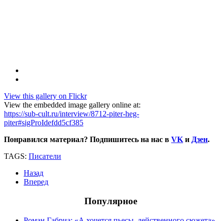
View this gallery on Flickr
View the embedded image gallery online at:
https://sub-cult.ru/interview/8712-piter-heg-
piter#sigProIdefdd5cf385
Понравился материал? Подпишитесь на нас в
VK
и
Дзен
.
TAGS:
Писатели
Назад
Вперед
Популярное
Роман Габриа: «А хочется пьесы, действенного сюжета».