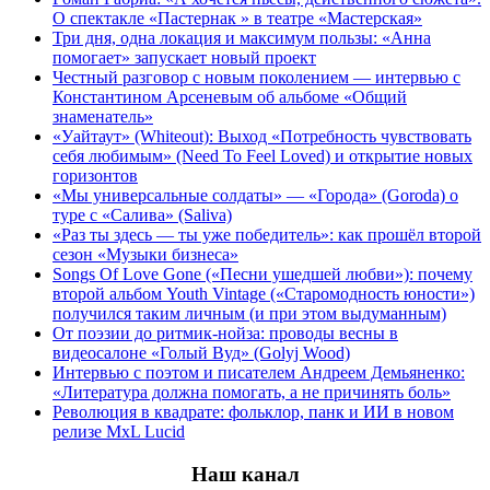
О спектакле «Пастернак » в театре «Мастерская»
Три дня, одна локация и максимум пользы: «Анна
помогает» запускает новый проект
Честный разговор с новым поколением — интервью с
Константином Арсеневым об альбоме «Общий
знаменатель»
«Уайтаут» (Whiteout): Выход «Потребность чувствовать
себя любимым» (Need To Feel Loved) и открытие новых
горизонтов
«Мы универсальные солдаты» — «Города» (Goroda) о
туре с «Салива» (Saliva)
«Раз ты здесь — ты уже победитель»: как прошёл второй
сезон «Музыки бизнеса»
Songs Of Love Gone («Песни ушедшей любви»): почему
второй альбом Youth Vintage («Старомодность юности»)
получился таким личным (и при этом выдуманным)
От поэзии до ритмик-нойза: проводы весны в
видеосалоне «Голый Вуд» (Golyj Wood)
Интервью с поэтом и писателем Андреем Демьяненко:
«Литература должна помогать, а не причинять боль»
Революция в квадрате: фольклор, панк и ИИ в новом
релизе MxL Lucid
Наш канал