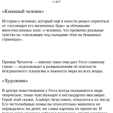
©️ АСТ
«Книжный человек
»
История о человеке, который ещё в юности решил спрятаться
от
«
пугающих его жизненных бурь
»
за обложками
многочисленных книг, о человеке, что променял реальные
чувства на
«
скользящие под пальцами тени на бумажных
страницах
»
.
Пример Читателя — именно такое имя дает Гессе главному
герою — подталкивает к размышлениям об опасности
безграничного эскапизма и важности меры во всех вещах.
«Художник
»
В центре повествования у Гессе всегда оказываются люди
творческие, тонко чувствующие и нестандартно мыслящие.
Герой этой сказки, Альберт, безусловно, относится к их числу.
Его честолюбивые помыслы относительно живописи не
оправдались: ни денег, ни славы картины не принесли. И