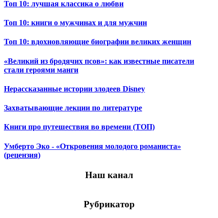
Топ 10: лучшая классика о любви
Топ 10: книги о мужчинах и для мужчин
Топ 10: вдохновляющие биографии великих женщин
«Великий из бродячих псов»: как известные писатели
стали героями манги
Нерассказанные истории злодеев Disney
Захватывающие лекции по литературе
Книги про путешествия во времени (ТОП)
Умберто Эко - «Откровения молодого романиста»
(рецензия)
Наш канал
Рубрикатор