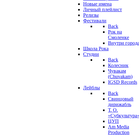
Новые имена
Личный плейлист
Релизы
Фестивали
Back
Рок на
Смоленке
Внутри город
Школа Рока
Студии
Back
Колесник
Чувакам
(Chuvakam)
IGSD Records
Лейблы
Back
Свинцовый
дирижабль
Т. О.
«Субкультура
ЦУП
Am Media
Production