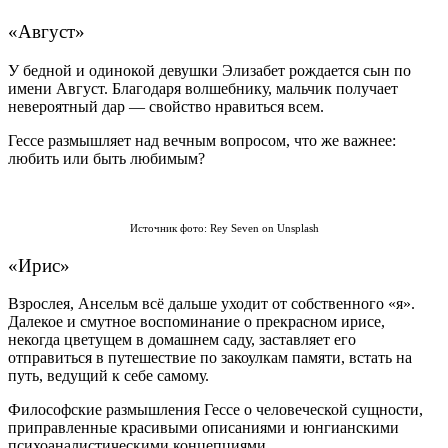
«Август
»
У бедной и одинокой девушки Элизабет рождается сын по
имени Август. Благодаря волшебнику, мальчик получает
невероятный дар — свойство нравиться всем.
Гессе размышляет над вечным вопросом, что же важнее:
любить или быть любимым?
Источник фото: Rey Seven on Unsplash
«Ирис
»
Взрослея, Ансельм всё дальше уходит от собственного «я
»
.
Далекое и смутное воспоминание о прекрасном ирисе,
некогда цветущем в домашнем саду, заставляет его
отправиться в путешествие по закоулкам памяти, встать на
путь, ведущий к себе самому.
Философские размышления Гессе о человеческой сущности,
приправленные красивыми описаниями и юнгианскими
психоаналистическими концепциями.