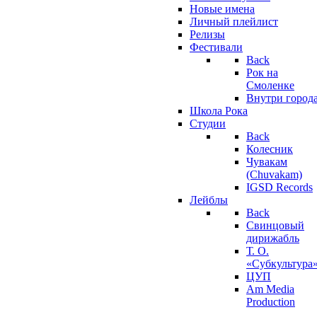
Новые имена
Личный плейлист
Релизы
Фестивали
Back
Рок на
Смоленке
Внутри город
Школа Рока
Студии
Back
Колесник
Чувакам
(Chuvakam)
IGSD Records
Лейблы
Back
Свинцовый
дирижабль
Т. О.
«Субкультура
ЦУП
Am Media
Production