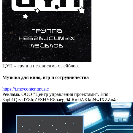
ЦУП – группа независимых лейблов.
Музыка для кино, игр и сотрудничества
https://t.me/contentmusic
Реклама. ООО "Центр управления проектами". Erid:
3apb1QrvkfZ8fqZFSHYR8baegj94iRm9AKkoNwfXZZn4c