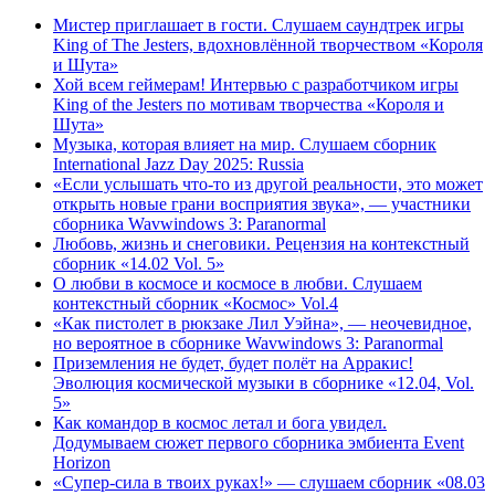
Мистер приглашает в гости. Слушаем саундтрек игры
King of The Jesters, вдохновлённой творчеством «Короля
и Шута»
Хой всем геймерам! Интервью с разработчиком игры
King of the Jesters по мотивам творчества «Короля и
Шута»
Музыка, которая влияет на мир. Слушаем сборник
International Jazz Day 2025: Russia
«Если услышать что-то из другой реальности, это может
открыть новые грани восприятия звука», — участники
сборника Wavwindows 3: Paranormal
Любовь, жизнь и снеговики. Рецензия на контекстный
сборник «14.02 Vol. 5»
О любви в космосе и космосе в любви. Слушаем
контекстный сборник «Космос» Vol.4
«Как пистолет в рюкзаке Лил Уэйна», — неочевидное,
но вероятное в сборнике Wavwindows 3: Paranormal
Приземления не будет, будет полёт на Арракис!
Эволюция космической музыки в сборнике «12.04, Vol.
5»
Как командор в космос летал и бога увидел.
Додумываем сюжет первого сборника эмбиента Event
Horizon
«Супер-сила в твоих руках!» — слушаем сборник «08.03