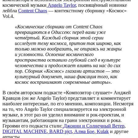
космической музыки
Angelo Taylor
, посвящённый новинке
лейбла
Content Chaos
— контекстному сборнику
«Космос»
Vol.4.
«Космические сборники от Content Chaos
превращаются в Одиссею: перед вами уже
четвёртый. Каждый сборник этой серии
исследует тему космоса, притом так широко, как
только можно вообразить, не опираясь на жанры
и условности. Освоение космического
пространства оставило глубокий след в культуре
человечества и продолжает влиять на нас до сих
пор. Сборник «Космос» глазами артистов — это
культурный документ, наша фиксация того, как
космос воспринимают современные авторы».
В своём авторском подкасте «Композитор слушает» Анджей
Кравцов (он же Angelo Taylor) представляет и комментирует
наиболее интересные, по его мнению, композиции. Несмотря
на то, что Angelo Taylor специализируется на электронной
музыке, в этот раз он уделил внимание и рок-проектам, и
музыкантам, работающим на грани электроники и рока.
Героями его подкаста стали:
Джонни и Солнечный Ветер
,
DIGITAL MACHINE
,
BARD pjct
,
Алма Бое
,
Kulak
и другие
артисты.