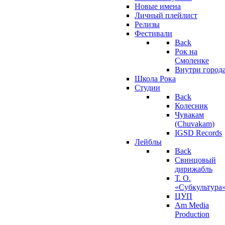
Новые имена
Личный плейлист
Релизы
Фестивали
Back
Рок на
Смоленке
Внутри город
Школа Рока
Студии
Back
Колесник
Чувакам
(Chuvakam)
IGSD Records
Лейблы
Back
Свинцовый
дирижабль
Т. О.
«Субкультура
ЦУП
Am Media
Production