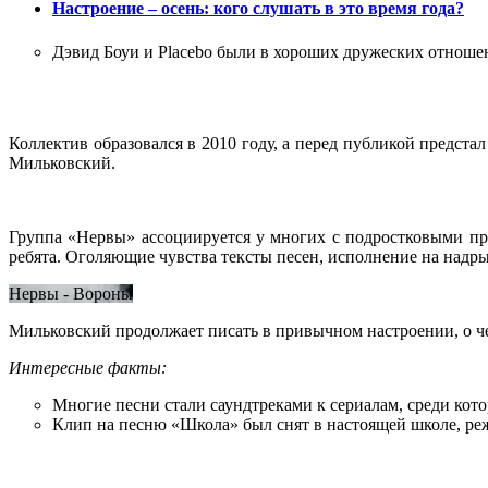
Настроение – осень: кого слушать в это время года?
Дэвид Боуи и Placebo были в хороших дружеских отноше
Коллектив образовался в 2010 году, а перед публикой предста
Мильковский.
Группа «Нервы» ассоциируется у многих с подростковыми пр
ребята. Оголяющие чувства тексты песен, исполнение на надрыв
Нервы - Вороны
Мильковский продолжает писать в привычном настроении, о ч
Интересные факты:
Многие песни стали саундтреками к сериалам, среди кот
Клип на песню «Школа» был снят в настоящей школе, ре