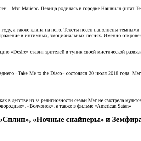
ен – Мэг Майерс. Певица родилась в городке Нашвилл (штат Тен
11 году, а также клипа на него. Тексты песен наполнены темным
отражение в интимных, эмоциональных песнях. Именно откровени
цию «Desire» ставит зрителей в тупик своей мистической развяз
него «Take Me to the Disco» состоялся 20 июля 2018 года. Мэг 
как в детстве из-за религиозности семьи Мэг не смотрела муль
рвородные», «Волчонок», а также в фильме «American Satan»
«Сплин», «Ночные снайперы» и Земфир