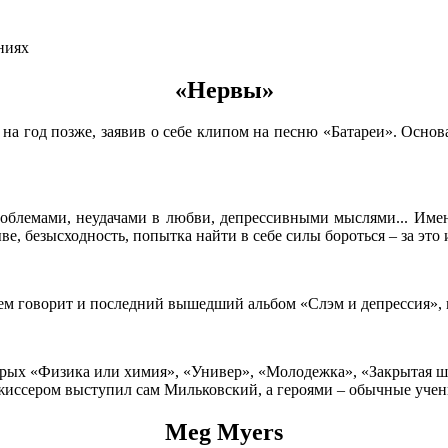
ниях
«Нервы»
л на год позже, заявив о себе клипом на песню «Батареи». Осн
облемами, неудачами в любви, депрессивными мыслями... Именн
е, безысходность, попытка найти в себе силы бороться – за это
ем говорит и последний вышедший альбом «Слэм и депрессия»,
орых «Физика или химия», «Универ», «Молодежка», «Закрытая ш
жиссером выступил сам Мильковский, а героями – обычные уче
Meg Myers