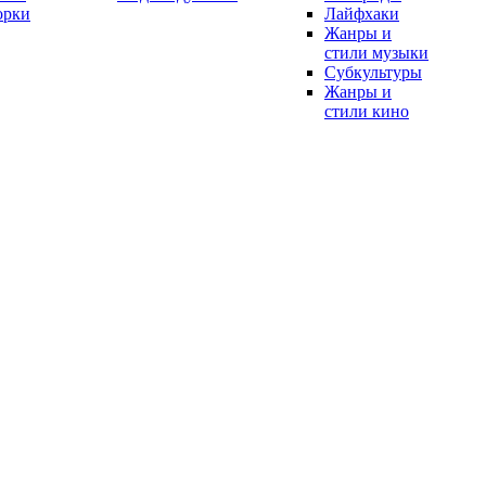
орки
Лайфхаки
Жанры и
стили музыки
Субкультуры
Жанры и
стили кино