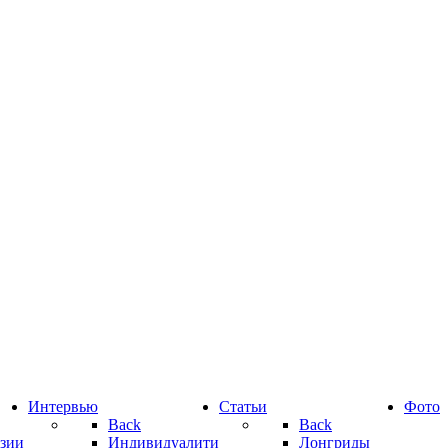
Интервью
Статьи
Фото
Back
Back
зии
Индивидуалити
Лонгриды