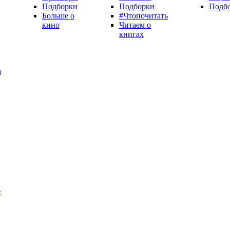
Подборки
Подборки
Подб
Больше о
#Чтопочитать
кино
Читаем о
книгах
а
»