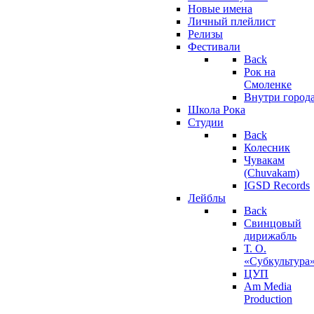
Новые имена
Личный плейлист
Релизы
Фестивали
Back
Рок на
Смоленке
Внутри город
Школа Рока
Студии
Back
Колесник
Чувакам
(Chuvakam)
IGSD Records
Лейблы
Back
Свинцовый
дирижабль
Т. О.
«Субкультура
ЦУП
Am Media
Production