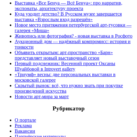
Выставка «Все Бенуа — Всё Бенуа»: про нарратив,
экспонаты, архитектуру проекта
Куда уходит детство? В Русском музее завершается
выставка «Взрослым вход разрешён»
Новое место притяжения петербургской арт-тусовки —
галерея «Миша»
Живопись или фотография? - новая выставка в Росфото
Аукционный дом — надёжный компромисс: история и
тонкости
Объявить открытым: арт-пространство «Барн»
представляет новый выставочный сезон
Первый подснежник: Весенний проект Оксаны
Шуайбовой в Introvert gallery
«Триумф» весны: две персональных выставки в
московской галерее
Скрытый рынок: всё, что нужно знать при покупке
произведений искусства
Новости арт-мира за март
Рубрикатор
О портале
Реклама
Вакансии
Партнёрские материалы