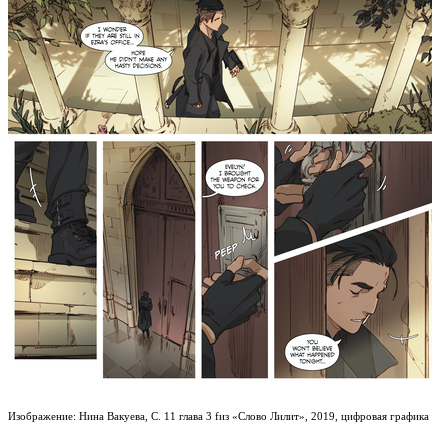
Изображение: Нина Вакуева, С. 11 глава 3 fиз «Слово Лилит», 2019, цифровая графика