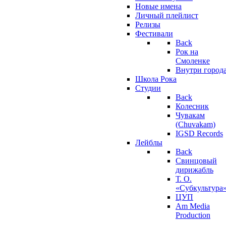
Новые имена
Личный плейлист
Релизы
Фестивали
Back
Рок на
Смоленке
Внутри город
Школа Рока
Студии
Back
Колесник
Чувакам
(Chuvakam)
IGSD Records
Лейблы
Back
Свинцовый
дирижабль
Т. О.
«Субкультура
ЦУП
Am Media
Production