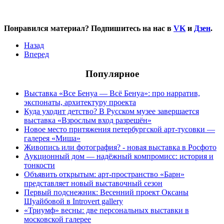
Понравился материал? Подпишитесь на нас в
VK
и
Дзен
.
Назад
Вперед
Популярное
Выставка «Все Бенуа — Всё Бенуа»: про нарратив,
экспонаты, архитектуру проекта
Куда уходит детство? В Русском музее завершается
выставка «Взрослым вход разрешён»
Новое место притяжения петербургской арт-тусовки —
галерея «Миша»
Живопись или фотография? - новая выставка в Росфото
Аукционный дом — надёжный компромисс: история и
тонкости
Объявить открытым: арт-пространство «Барн»
представляет новый выставочный сезон
Первый подснежник: Весенний проект Оксаны
Шуайбовой в Introvert gallery
«Триумф» весны: две персональных выставки в
московской галерее