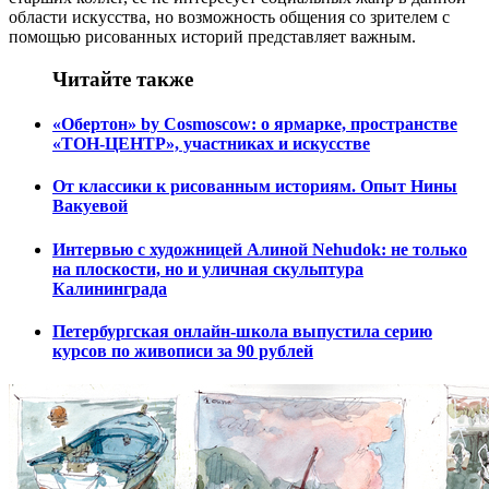
области искусства, но возможность общения со зрителем с
помощью рисованных историй представляет важным.
Читайте также
«Обертон» by Cosmoscow: о ярмарке, пространстве
«ТОН-ЦЕНТР», участниках и искусстве
От классики к рисованным историям. Опыт Нины
Вакуевой
Интервью с художницей Алиной Nehudok: не только
на плоскости, но и уличная скульптура
Калининграда
Петербургская онлайн-школа выпустила серию
курсов по живописи за 90 рублей