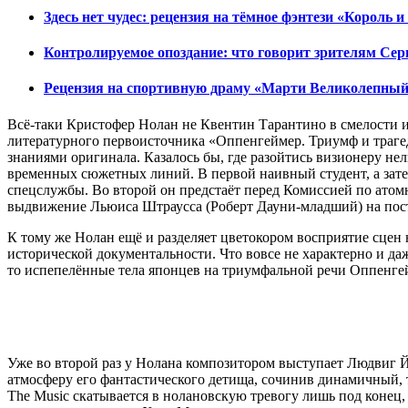
Здесь нет чудес: рецензия на тёмное фэнтези «Король 
Контролируемое опоздание: что говорит зрителям Се
Рецензия на спортивную драму «Марти Великолепный»
Всё-таки Кристофер Нолан не Квентин Тарантино в смелости и
литературного первоисточника «Оппенгеймер. Триумф и траге
знаниями оригинала. Казалось бы, где разойтись визионеру не
временных сюжетных линий. В первой наивный студент, а зат
спецслужбы. Во второй он предстаёт перед Комиссией по атом
выдвижение Льюиса Штраусса (Роберт Дауни-младший) на пост
К тому же Нолан ещё и разделяет цветокором восприятие сцен 
исторической документальности. Что вовсе не характерно и даже
то испепелённые тела японцев на триумфальной речи Оппенгей
Уже во второй раз у Нолана композитором выступает Людвиг Й
атмосферу его фантастического детища, сочинив динамичный, т
The Music скатывается в нолановскую тревогу лишь под конец,