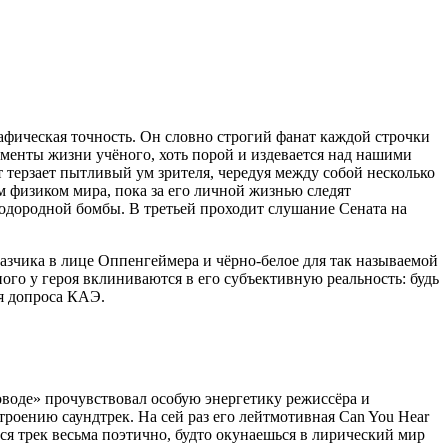
фическая точность. Он словно строгий фанат каждой строчки
менты жизни учёного, хоть порой и издевается над нашими
 терзает пытливый ум зрителя, чередуя между собой несколько
 физиком мира, пока за его личной жизнью следят
водородной бомбы. В третьей проходит слушание Сената на
азчика в лице Оппенгеймера и чёрно-белое для так называемой
ного у героя вклиниваются в его субъективную реальность: будь
я допроса КАЭ.
оводе» прочувствовал особую энергетику режиссёра и
троению саундтрек. На сей раз его лейтмотивная Can You Hear
ся трек весьма поэтично, будто окунаешься в лирический мир