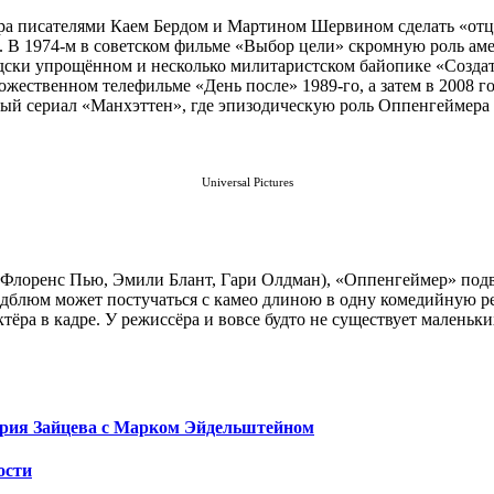
ра писателями Каем Бердом и Мартином Шервином сделать «отц
й. В 1974-м в советском фильме «Выбор цели» скромную роль а
ски упрощённом и несколько милитаристском байопике «Создат
удожественном телефильме «День после» 1989-го, а затем в 2008
ный сериал «Манхэттен», где эпизодическую роль Оппенгеймера
Universal Pictures
Флоренс Пью, Эмили Блант, Гари Олдман), «Оппенгеймер» подве
дблюм может постучаться с камео длиною в одну комедийную ре
тёра в кадре. У режиссёра и вовсе будто не существует маленьк
Юрия Зайцева с Марком Эйдельштейном
ости