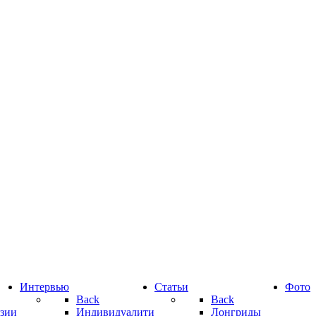
Интервью
Статьи
Фото
Back
Back
зии
Индивидуалити
Лонгриды