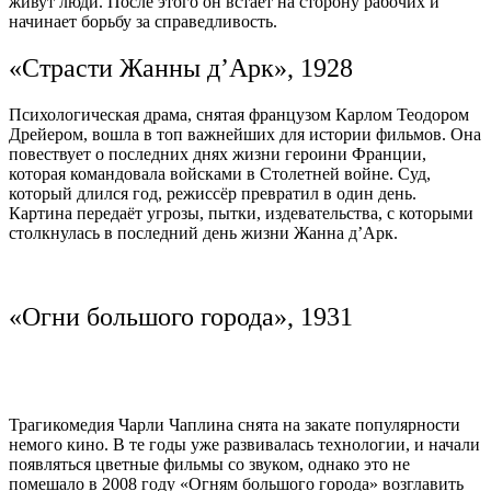
живут люди. После этого он встает на сторону рабочих и
начинает борьбу за справедливость.
«Страсти Жанны д’Арк», 1928
Психологическая драма, снятая французом Карлом Теодором
Дрейером, вошла в топ важнейших для истории фильмов. Она
повествует о последних днях жизни героини Франции,
которая командовала войсками в Столетней войне. Суд,
который длился год, режиссёр превратил в один день.
Картина передаёт угрозы, пытки, издевательства, с которыми
столкнулась в последний день жизни Жанна д’Арк.
«Огни большого города», 1931
Трагикомедия Чарли Чаплина снята на закате популярности
немого кино. В те годы уже развивалась технологии, и начали
появляться цветные фильмы со звуком, однако это не
помешало в 2008 году
«Огням большого города» возглавить