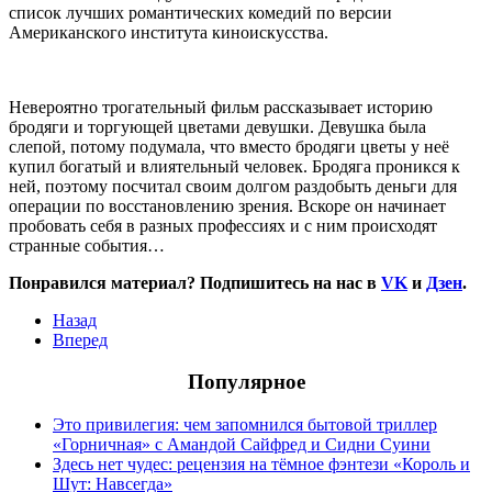
список лучших романтических комедий по версии
Американского института киноискусства.
Невероятно трогательный фильм рассказывает историю
бродяги и торгующей цветами девушки. Девушка была
слепой, потому подумала, что вместо бродяги цветы у неё
купил богатый и влиятельный человек. Бродяга проникся к
ней, поэтому посчитал своим долгом раздобыть деньги для
операции по восстановлению зрения. Вскоре он начинает
пробовать себя в разных профессиях и с ним происходят
странные события…
Понравился материал? Подпишитесь на нас в
VK
и
Дзен
.
Назад
Вперед
Популярное
Это привилегия: чем запомнился бытовой триллер
«Горничная» с Амандой Сайфред и Сидни Суини
Здесь нет чудес: рецензия на тёмное фэнтези «Король и
Шут: Навсегда»