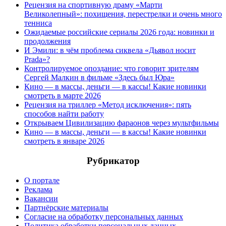
Рецензия на спортивную драму «Марти
Великолепный»: похищения, перестрелки и очень много
тенниса
Ожидаемые российские сериалы 2026 года: новинки и
продолжения
И Эмили: в чём проблема сиквела «Дьявол носит
Prada»?
Контролируемое опоздание: что говорит зрителям
Сергей Малкин в фильме «Здесь был Юра»
Кино — в массы, деньги — в кассы! Какие новинки
смотреть в марте 2026
Рецензия на триллер «Метод исключения»: пять
способов найти работу
Открываем Цивилизацию фараонов через мультфильмы
Кино — в массы, деньги — в кассы! Какие новинки
смотреть в январе 2026
Рубрикатор
О портале
Реклама
Вакансии
Партнёрские материалы
Согласие на обработку персональных данных
Политика обработки персональных данных