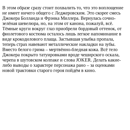
В этом образе сразу стоит похвалить то, что это воплощение
не имеет ничего общего с Леджеровским. Это скорее смесь
Джокера Болланда и Фрэнка Миллера. Вернулась сочно-
зелёная шевелюра, но, на этом от канона, пожалуй, всё.
Тёмные круги вокруг глаз приобрели бордовый оттенок, от
фиолетового костюма осталось лишь легкое напоминание в
виде крокодилового плаща. Застывшая улыбка пропала,
теперь страх навевают металлические накладки на зубы.
Вместо белого грима – мертвённо-бледная кожа. Всё тело
Джокера покрыто татуировками вроде чеширского оскала,
черепа в шутовском колпаке и слова JOKER. Делать какие-
либо выводы о характере персонажа рано – за оценками
новой трактовки старого героя пойдём в кино.