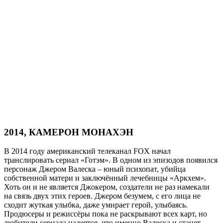
2014, КАМЕРОН МОНАХЭН
В 2014 году американский телеканал FOX начал
транслировать сериал «Готэм». В одном из эпизодов появился
персонаж Джером Валеска – юный психопат, убийца
собственной матери и заключённый лечебницы «Аркхем».
Хоть он и не является Джокером, создатели не раз намекали
на связь двух этих героев. Джером безумем, с его лица не
сходит жуткая улыбка, даже умирает герой, улыбаясь.
Продюсеры и режиссёры пока не раскрывают всех карт, но
любители сериала надеятся, что именно Валеска и станет