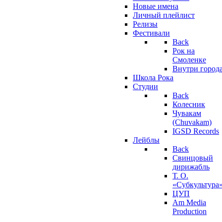
Новые имена
Личный плейлист
Релизы
Фестивали
Back
Рок на
Смоленке
Внутри город
Школа Рока
Студии
Back
Колесник
Чувакам
(Chuvakam)
IGSD Records
Лейблы
Back
Свинцовый
дирижабль
Т. О.
«Субкультура
ЦУП
Am Media
Production