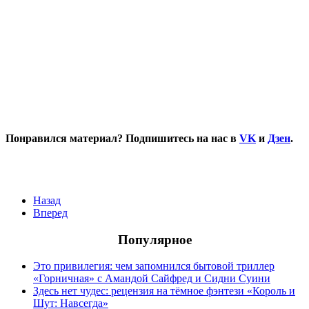
Понравился материал? Подпишитесь на нас в
VK
и
Дзен
.
Назад
Вперед
Популярное
Это привилегия: чем запомнился бытовой триллер
«Горничная» с Амандой Сайфред и Сидни Суини
Здесь нет чудес: рецензия на тёмное фэнтези «Король и
Шут: Навсегда»