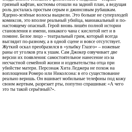
грязный кафтан, костюмы отошли на задний план, а ведущая
роль досталась простым серым и джинсовым рубашкам.
Ядерно-зелёные волосы выцвели. Это больше не суперзлодей
комиксов, это вполне реальный убийца, маниакальный и по-
настоящему опасный. Герой вновь лишён полной истории
становления и имени, никакого чана с кислотой нет и в
помине. Белое лицо – театральный грим, который всегда
выглядит по-разному, а в одной сцене и вовсе отсутствует.
Жуткий оскал преобразился в «улыбку Глазго» – ножевые
раны от уголков рта к ушам. Сам Джокер озвучивает две
версии их появления: самостоятельное нанесение из-за
несчастной семейной жизни и издевательства отца при
убийстве матери. Персонаж Хита Леджера не похож на
воплощения Ромеро или Николсона: в его существование
реально веришь. Он вшивает мобильные телефоны под кожу
своим жертвам, разрезает рты, попутно спрашивая: «А чего
это ты такой серьёзный?».