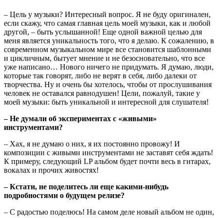
– Цель у музыки? Интересный вопрос. Я не буду оригинален,
если скажу, что самая главная цель моей музыки, как и любой
другой, – быть услышанной! Еще одной важной целью для
меня является уникальность того, что я делаю. К сожалению, в
современном музыкальном мире все становится шаблонными
и цикличным, бытует мнение и не безосновательно, что все
уже написано… Нового ничего не придумать. Я думаю, люди,
которые так говорят, либо не верят в себя, либо далеки от
творчества. Ну и очень бы хотелось, чтобы от прослушивания
человек не оставался равнодушен! Цели, пожалуй, такие у
моей музыки: быть уникальной и интересной для слушателя!
– Не думали об экспериментах с «живыми»
инструментами?
– Хах, я не думаю о них, я их постоянно провожу! И
композиции с живыми инструментами не заставят себя ждать!
К примеру, следующий LP альбом будет почти весь в гитарах,
вокалах и прочих живостях!
– Кстати, не поделитесь ли еще какими-нибудь
подробностями о будущем релизе?
– С радостью поделюсь! На самом деле новый альбом не один,