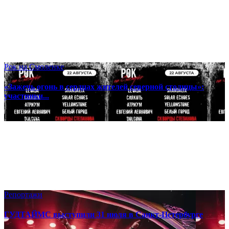
Рок на Смоленке
«Зажечь огонь в сердцах жителей северной столицы»:
участники...
06 августа
Репортажи
ГУДТАЙМС выступили 31 июля в Санкт-Петербурге