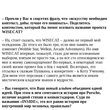
– Прочли у Вас в соцсетях фразу, что «искусству необходим
контекст, дабы лучше его понимать». Поделитесь
контекстом, который бы помог осознать название проекта
WISECAT?
– Ну, стоит сказать, что WISECAT – далеко не первый мой
псевдоним. До этого их было три, если мне память не
изменяет (Wobble Star, Welkin, Arcade Adventures). Но имя
WISECAT впервые, пожалуй, стало для меня осознанным
выбором, взятым не просто так, а на все сто относящимся ко
мне и моему самоощущению! Во-первых, я некоторый этап
своей жизни провел бок о бок с наукой. Во-вторых, это
отсылка к сказкам Пушкина, а конкретнее – к Коту Ученому.
Для меня этот персонаж с самого детства является неким
мистическим кладезем знания и мудрости.
– Вы говорите, что Ваш новый альбом объединен одной
идеей. При этом в нем сочетаются истории про Porsche,
величие водной стихии и конкистадоров. Судя по
названию «INSIDE», это все равно истории про
внутренний мир человека, правильно?