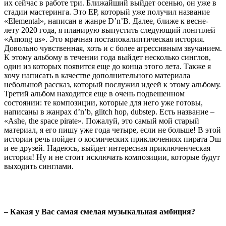
их сейчас в работе три. Ближайший выйдет осенью, он уже в
стадии мастеринга. Это EP, который уже получил название
«Elemental», написан в жанре D’n’B. Далее, ближе к весне-
лету 2020 года, я планирую выпустить следующий лонгплей
«Among us». Это мрачная постапокалиптическая история.
Довольно чувственная, хоть и с более агрессивным звучанием.
К этому альбому в течении года выйдет несколько синглов,
один из которых появится еще до конца этого лета. Также я
хочу написать в качестве дополнительного материала
небольшой рассказ, который послужил идеей к этому альбому.
Третий альбом находится еще в очень подвешенном
состоянии: те композиции, которые для него уже готовы,
написаны в жанрах d’n’b, glitch hop, dubstep. Есть название –
«Ashe, the space pirate». Пожалуй, это самый мой старый
материал, я его пишу уже года четыре, если не больше! В этой
истории речь пойдет о космических приключениях пирата Эш
и ее друзей. Надеюсь, выйдет интересная приключенческая
история! Ну и не стоит исключать композиции, которые будут
выходить синглами.
– Какая у Вас самая смелая музыкальная амбиция?