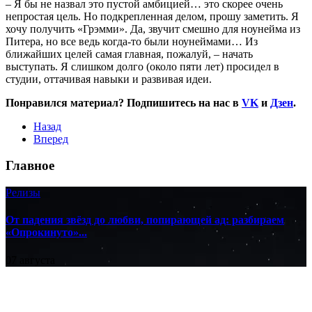
– Я бы не назвал это пустой амбицией… это скорее очень
непростая цель. Но подкрепленная делом, прошу заметить. Я
хочу получить «Грэмми». Да, звучит смешно для ноунейма из
Питера, но все ведь когда-то были ноунеймами… Из
ближайших целей самая главная, пожалуй, – начать
выступать. Я слишком долго (около пяти лет) просидел в
студии, оттачивая навыки и развивая идеи.
Понравился материал? Подпишитесь на нас в
VK
и
Дзен
.
Назад
Вперед
Главное
Релизы
От падения звёзд до любви, попирающей ад: разбираем
«Опрокинуто»...
07 августа