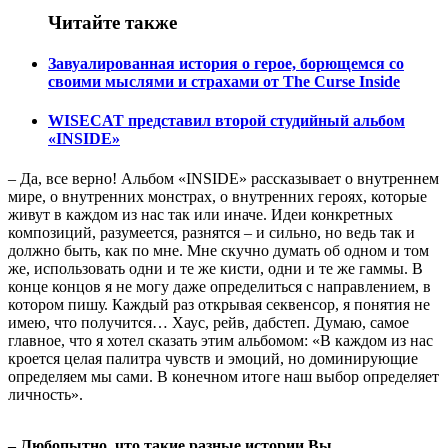
Читайте также
Завуалированная история о герое, борющемся со
своими мыслями и страхами от The Curse Inside
WISECAT представил второй студийный альбом
«INSIDE»
– Да, все верно! Альбом «INSIDE» рассказывает о внутреннем
мире, о внутренних монстрах, о внутренних героях, которые
живут в каждом из нас так или иначе. Идеи конкретных
композиций, разумеется, разнятся – и сильно, но ведь так и
должно быть, как по мне. Мне скучно думать об одном и том
же, использовать одни и те же кисти, одни и те же гаммы. В
конце концов я не могу даже определиться с направлением, в
котором пишу. Каждый раз открывая секвенсор, я понятия не
имею, что получится… Хаус, рейв, дабстеп. Думаю, самое
главное, что я хотел сказать этим альбомом: «В каждом из нас
кроется целая палитра чувств и эмоций, но доминирующие
определяем мы сами. В конечном итоге наш выбор определяет
личность».
– Любопытно, что такие разные истории Вы