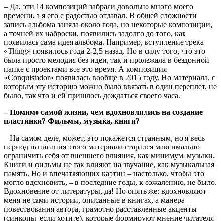
– Да, эти 14 композиций забрали довольно много моего
времени, а я его с радостью отдавал. В общей сложности
запись альбома заняла около года, но некоторые композиции,
а точней их наброски, появились задолго до того, как
появилась сама идея альбома. Например, вступление трека
«Thing» появилось года 2-2,5 назад. Но в силу того, что это
была просто мелодия без идеи, так и пролежала в бездонной
папке с проектами все это время. А композиция
«Conquistador» появилась вообще в 2015 году. Но материала, с
которым эту историю можно было ввязать в один переплет, не
было, так что и ей пришлось дождаться своего часа.
– Помимо самой жизни, чем вдохновлялись на создание
пластинки? Фильмы, музыка, книги?
– На самом деле, может, это покажется странным, но я весь
период написания этого материала старался максимально
ограничить себя от внешнего влияния, как минимум, музыки.
Книги и фильмы не так влияют на звучание, как музыкальная
память. Но и впечатляющих картин – настолько, чтобы это
могло вдохновить, – в последние годы, к сожалению, не было.
Вдохновение от литературы, да! Но опять же: вдохновляют
меня не сами истории, описанные в книгах, а манера
повествования автора, грамотно расставленные акценты
(синкопы, если хотите), которые формируют мнение читателя