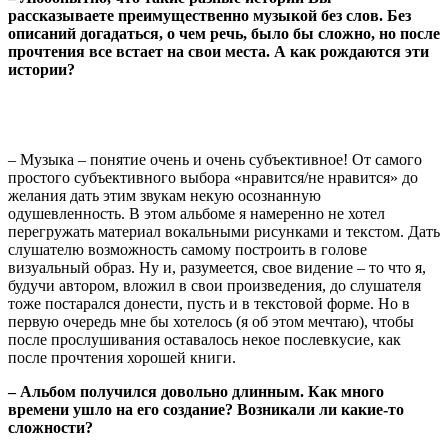
рассказываете преимущественно музыкой без слов. Без
описаний догадаться, о чем речь, было бы сложно, но после
прочтения все встает на свои места. А как рождаются эти
истории?
– Музыка – понятие очень и очень субъективное! От самого
простого субъективного выбора «нравится/не нравится» до
желания дать этим звукам некую осознанную
одушевленность. В этом альбоме я намеренно не хотел
перегружать материал вокальными рисунками и текстом. Дать
слушателю возможность самому построить в голове
визуальный образ. Ну и, разумеется, свое видение – то что я,
будучи автором, вложил в свои произведения, до слушателя
тоже постарался донести, пусть и в текстовой форме. Но в
первую очередь мне бы хотелось (я об этом мечтаю), чтобы
после прослушивания оставалось некое послевкусие, как
после прочтения хорошей книги.
– Альбом получился довольно длинным. Как много
времени ушло на его создание? Возникали ли какие-то
сложности?