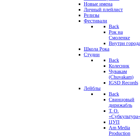
Новые имена
Личный плейлист
Релизы
Фестивали
Back
Рок на
Смоленке
Внутри город
Школа Рока
Студии
Back
Колесник
Чувакам
(Chuvakam)
IGSD Records
Лейблы
Back
Свинцовый
дирижабль
Т. О.
«Субкультура
ЦУП
Am Media
Production