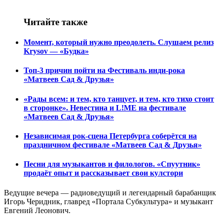
Читайте также
Момент, который нужно преодолеть. Слушаем релиз
Krysov — «Будка»
Топ-3 причин пойти на Фестиваль инди-рока
«Матвеев Сад & Друзья»
«Рады всем: и тем, кто танцует, и тем, кто тихо стоит
в сторонке». Невестина и L!ME на фестивале
«Матвеев Сад & Друзья»
Независимая рок-сцена Петербурга соберётся на
праздничном фестивале «Матвеев Сад & Друзья»
Песни для музыкантов и филологов. «Спуутник»
продаёт опыт и рассказывает свои кулстори
Ведущие вечера — радиоведущий и легендарный барабанщик
Игорь Черидник, главред «Портала Субкультура» и музыкант
Евгений Леонович.