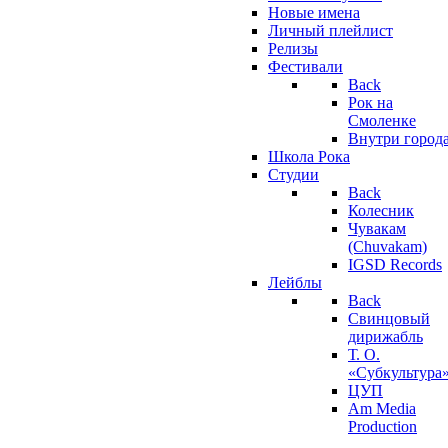
Новые имена
Личный плейлист
Релизы
Фестивали
Back
Рок на
Смоленке
Внутри город
Школа Рока
Студии
Back
Колесник
Чувакам
(Chuvakam)
IGSD Records
Лейблы
Back
Свинцовый
дирижабль
Т. О.
«Субкультура
ЦУП
Am Media
Production