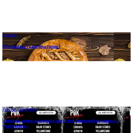
Статьи
Что накрыть на праздник?
06 августа
Рок на Смоленке
«Зажечь огонь в сердцах жителей северной столицы»:
участники...