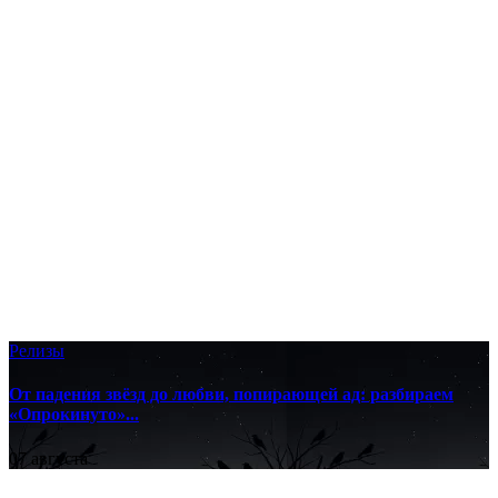
Релизы
От падения звёзд до любви, попирающей ад: разбираем
«Опрокинуто»...
07 августа