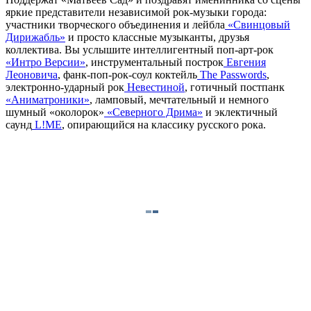
яркие представители независимой рок-музыки города:
участники творческого объединения и лейбла
«Свинцовый
Дирижабль»
и просто классные музыканты, друзья
коллектива. Вы услышите интеллигентный поп-арт-рок
«Интро Версии»
, инструментальный построк
Евгения
Леоновича
, фанк-поп-рок-соул коктейль
The Passwords
,
электронно-ударный рок
Невестиной
, готичный постпанк
«Аниматроники»
, ламповый, мечтательный и немного
шумный «околорок»
«Северного Дрима»
и эклектичный
саунд
L!ME
, опирающийся на классику русского рока.