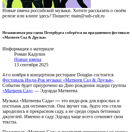
Новые имена российской музыки. Хотите рассказать о своём
релизе или клипе здесь? Пишите: main@sub-cult.ru
Независимая рок-сцена Петербурга соберётся на праздничном фестивале
«Матвеев Сад & Друзья»
Информация о материале
Роман Кадулин
Новые имена
13 сентября 2025
4-го ноября в концертном ресторане Douglas состоится
Фестиваль Инди-Рок музыки «Матвеев Сад & Друзья»
.
Событие будет приурочено ко Дню рождения лидера группы
«Матвеев Сад»
— Эдуарда Матвеева.
Музыка «Матвеева Сада»
—
это инди-рок для взрослых и
постпанк для оптимистов. Она звучит так, будто эти стили
зародились в прекрасном саду, а не среди серых бетонных
джунглей. Именно в саду Эдуард чаще всего сочиняет свои
тексты.
Поддержат «Матвеев Сад» и поздравят именинника со сцены