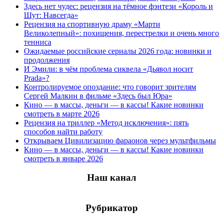
Здесь нет чудес: рецензия на тёмное фэнтези «Король и
Шут: Навсегда»
Рецензия на спортивную драму «Марти
Великолепный»: похищения, перестрелки и очень много
тенниса
Ожидаемые российские сериалы 2026 года: новинки и
продолжения
И Эмили: в чём проблема сиквела «Дьявол носит
Prada»?
Контролируемое опоздание: что говорит зрителям
Сергей Малкин в фильме «Здесь был Юра»
Кино — в массы, деньги — в кассы! Какие новинки
смотреть в марте 2026
Рецензия на триллер «Метод исключения»: пять
способов найти работу
Открываем Цивилизацию фараонов через мультфильмы
Кино — в массы, деньги — в кассы! Какие новинки
смотреть в январе 2026
Наш канал
Рубрикатор