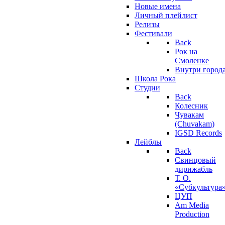
Новые имена
Личный плейлист
Релизы
Фестивали
Back
Рок на
Смоленке
Внутри город
Школа Рока
Студии
Back
Колесник
Чувакам
(Chuvakam)
IGSD Records
Лейблы
Back
Свинцовый
дирижабль
Т. О.
«Субкультура
ЦУП
Am Media
Production