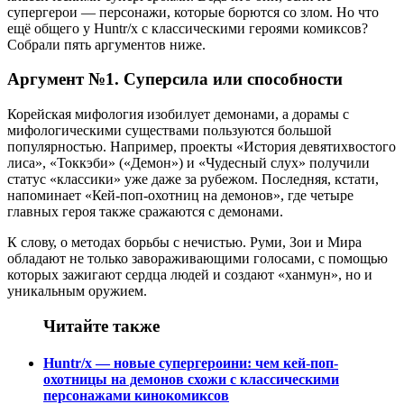
супергерои — персонажи, которые борются со злом. Но что
ещё общего у Huntr/x с классическими героями комиксов?
Собрали пять аргументов ниже.
Аргумент №1. Суперсила или способности
Корейская мифология изобилует демонами, а дорамы с
мифологическими существами пользуются большой
популярностью. Например, проекты «История девятихвостого
лиса», «Токкэби» («Демон») и «Чудесный слух» получили
статус «классики» уже даже за рубежом. Последняя, кстати,
напоминает «Кей-поп-охотниц на демонов», где четыре
главных героя также сражаются с демонами.
К слову, о методах борьбы с нечистью. Руми, Зои и Мира
обладают не только завораживающими голосами, с помощью
которых зажигают сердца людей и создают «ханмун», но и
уникальным оружием.
Читайте также
Huntr/x — новые супергероини: чем кей-поп-
охотницы на демонов схожи с классическими
персонажами кинокомиксов