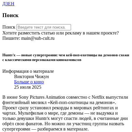
ДЗЕН
Поиск
Поиск
Хотите разместить статью или рекламу в нашем проекте?
Пишите: main@sub-cult.ru
Huntr/x — новые супергероини: чем кей-поп-охотницы на демонов схожи
с классическими персонажами кинокомиксов
Информация о материале
Виктория Чижун
Больше о кино
25 июля 2025
В июне
Sony Pictures Animation совместно с Netflix выпустили
фэнтезийный мюзикл «Кей-поп-охотницы на демонов».
Проект сразу установил рекорды в мировых рейтингах и
чартах. Мультфильм о мире, где демоны — не выдумка и
только девушки Huntr/x могут спасти людей, в считанные дни
обрёл свои фанатов. Но можно ли участниц группы назвать
супергероями — разбираемся в материале.