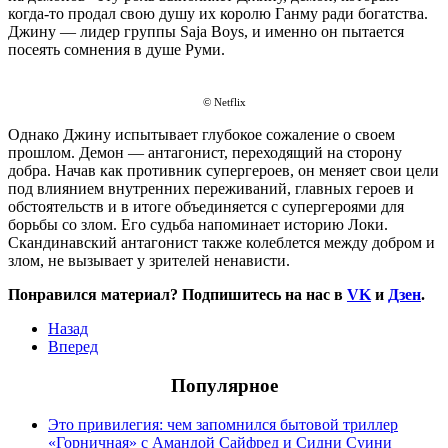
когда-то продал свою душу их королю Ганму ради богатства.
Джину — лидер группы Saja Boys, и именно он пытается
посеять сомнения в душе Руми.
© Netflix
Однако Джину испытывает глубокое сожаление о своем
прошлом. Демон — антагонист, переходящий на сторону
добра. Начав как противник супергероев, он меняет свои цели
под влиянием внутренних переживаний, главных героев и
обстоятельств и в итоге объединяется с супергероями для
борьбы со злом. Его судьба напоминает историю Локи.
Скандинавский антагонист также колеблется между добром и
злом, не вызывает у зрителей ненависти.
Понравился материал? Подпишитесь на нас в
VK
и
Дзен
.
Назад
Вперед
Популярное
Это привилегия: чем запомнился бытовой триллер
«Горничная» с Амандой Сайфред и Сидни Суини