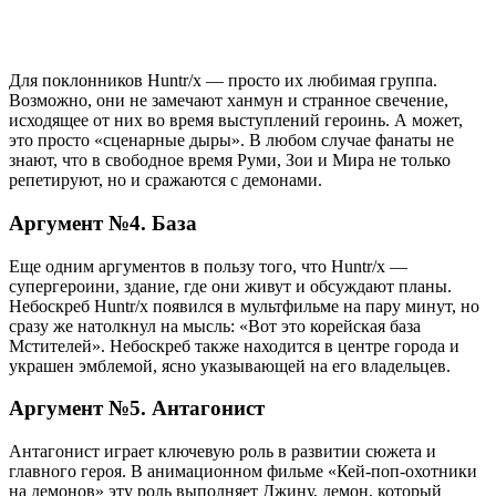
Для поклонников Huntr/x — просто их любимая группа.
Возможно, они не замечают ханмун и странное свечение,
исходящее от них во время выступлений героинь. А может,
это просто «сценарные дыры». В любом случае фанаты не
знают, что в свободное время Руми, Зои и Мира не только
репетируют, но и сражаются с демонами.
Аргумент №4. База
Еще одним аргументов в пользу того, что Huntr/x —
супергероини, здание, где они живут и обсуждают планы.
Небоскреб Huntr/x появился в мультфильме на пару минут, но
сразу же натолкнул на мысль: «Вот это корейская база
Мстителей». Небоскреб также находится в центре города и
украшен эмблемой, ясно указывающей на его владельцев.
Аргумент №5. Антагонист
Антагонист играет ключевую роль в развитии сюжета и
главного героя. В анимационном фильме «Кей-поп-охотники
на демонов» эту роль выполняет Джину, демон, который