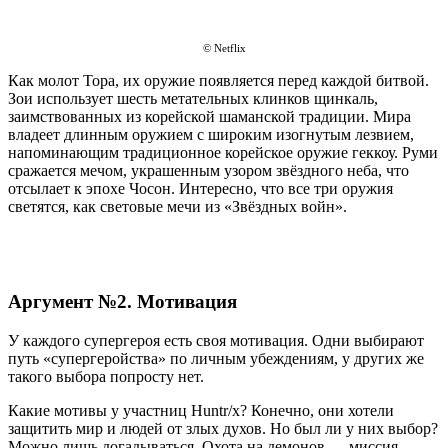
© Netflix
Как молот Тора, их оружие появляется перед каждой битвой.
Зои использует шесть метательных клинков щинкаль,
заимствованных из корейской шаманской традиции. Мира
владеет длинным оружием с широким изогнутым лезвием,
напоминающим традиционное корейское оружие геккоу. Руми
сражается мечом, украшенным узором звёздного неба, что
отсылает к эпохе Чосон. Интересно, что все три оружия
светятся, как световые мечи из «Звёздных войн».
Аргумент №2. Мотивация
У каждого супергероя есть своя мотивация. Одни выбирают
путь «супергеройства» по личным убеждениям, у других же
такого выбора попросту нет.
Какие мотивы у участниц Huntr/x? Конечно, они хотели
защитить мир и людей от злых духов. Но был ли у них выбор?
Можно лишь догадываться. Охота на демонов — миссия,