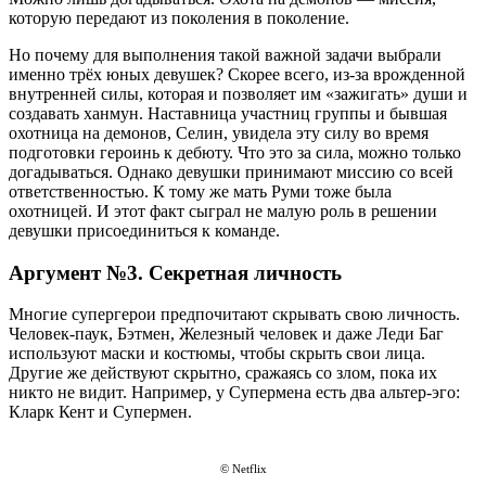
которую передают из поколения в поколение.
Но почему для выполнения такой важной задачи выбрали
именно трёх юных девушек? Скорее всего, из-за врожденной
внутренней силы, которая и позволяет им «зажигать» души и
создавать ханмун. Наставница участниц группы и бывшая
охотница на демонов, Селин, увидела эту силу во время
подготовки героинь к дебюту. Что это за сила, можно только
догадываться. Однако девушки принимают миссию со всей
ответственностью. К тому же мать Руми тоже была
охотницей. И этот факт сыграл не малую роль в решении
девушки присоединиться к команде.
Аргумент №3. Секретная личность
Многие супергерои предпочитают скрывать свою личность.
Человек-паук, Бэтмен, Железный человек и даже Леди Баг
используют маски и костюмы, чтобы скрыть свои лица.
Другие же действуют скрытно, сражаясь со злом, пока их
никто не видит. Например, у Супермена есть два альтер-эго:
Кларк Кент и Супермен.
© Netflix