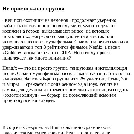
Не просто к-поп группа
«Кей-поп-охотницы на демонов» продолжает уверенно
набирать популярность по всему миру. Фанаты делают
косплеи на героев, выкладывают видео, на которых
повторяют хореографию с выступлений артисток или
исполняют песни из мультфильма. С момента релиза мюзикл
удерживается в топ-3 рейтингов фильмов Netflix, а песня
«Golden» возглавила чарты США. Но почему проект
привлекает так много внимания?
Huntr/x — это не просто группа, танцующая и исполняющая
песни. Сюжет мультфильма рассказывает о жизни артистов за
кулисами. Женская k-pop группа из трёх участниц: Руми, Зои
и Миры — сражается с бойз-бендом Saja Boys. Ребята на
самом деле демоны и стремятся помешать охотницам создать
«золотой ханмун» — барьер, не позволяющий демонам
проникнуть в мир людей.
В соцсетях девушек из Huntr/x активно сравнивают с
классическими супергероями. Ведь кто они, если не