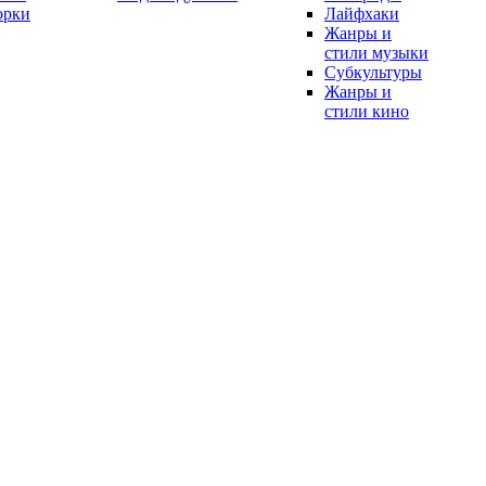
орки
Лайфхаки
Жанры и
стили музыки
Субкультуры
Жанры и
стили кино