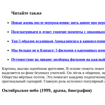
Читайте также
Новая жизнь после перерождения: пять аниме про пер
Подсматриваем в душе: горячие моменты с дорамным
Топ-5 образов всадников Апокалипсиса в киновселен
Мы больше не в Канзасе: 5 фильмов о карманных изм
Путешествие на диване: подборка фильмов на каждый
Картина, высоко оценённая зрителями. В основе сюжета лежит
выделяется на фоне безликих учителей. Он лёгок в общении, э
Общества мёртвых поэтов. Это помогает каждому подопечном
оригинальный сценарий. Главную роль исполнил популярный 
Октябрьское небо (1999, драма, биография)