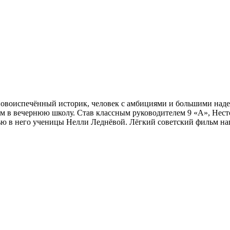
 новоиспечённый историк, человек с амбициями и большими наде
ем в вечернюю школу. Став классным руководителем 9 «А», Несто
тью в него ученицы Нелли Леднёвой. Лёгкий советский фильм 