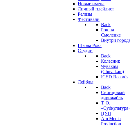
Новые имена
Личный плейлист
Релизы
Фестивали
Back
Рок на
Смоленке
Внутри город
Школа Рока
Студии
Back
Колесник
Чувакам
(Chuvakam)
IGSD Records
Лейблы
Back
Свинцовый
дирижабль
Т. О.
«Субкультура
ЦУП
Am Media
Production