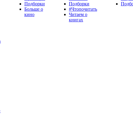
Подборки
Подборки
Подб
Больше о
#Чтопочитать
кино
Читаем о
книгах
а
»