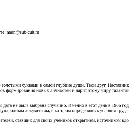
е: main@sub-cult.ru
 золотыми буквами в самой глубине души. Твой друг. Наставник.
токов формирования новых личностей и дарит этому миру талант
я дата не была выбрана случайно. Именно в этот день в 1966 г
ународным документом, в котором определялись условия труда 
ителей, ставших для своих учеников открытием, источником вд