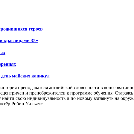
еродившихся героев
и красавцами 35+
ных
ерениях
 день майских каникул
 история преподавателя английской словесности в консервативн
ксцентричен и пренебрежителен к программе обучения. Стараясь
у найти свою индивидуальность и по-новому взглянуть на окру
актёр Робин Уильямс.