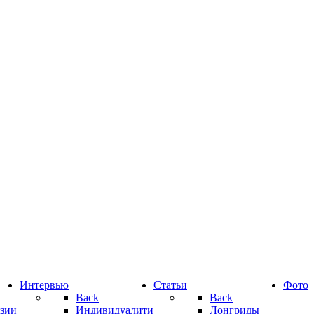
Интервью
Статьи
Фото
Back
Back
зии
Индивидуалити
Лонгриды