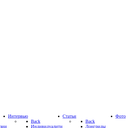
Интервью
Статьи
Фото
Back
Back
зии
Индивидуалити
Лонгриды