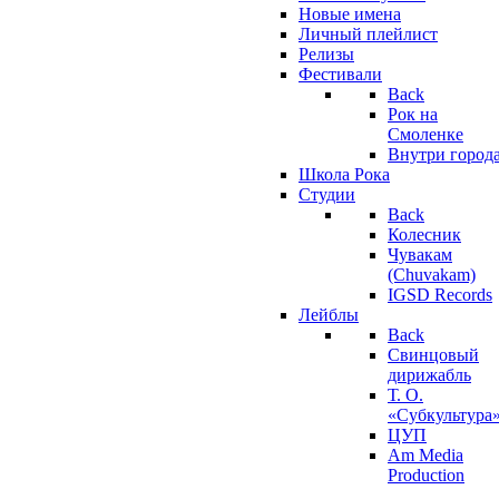
Новые имена
Личный плейлист
Релизы
Фестивали
Back
Рок на
Смоленке
Внутри город
Школа Рока
Студии
Back
Колесник
Чувакам
(Chuvakam)
IGSD Records
Лейблы
Back
Свинцовый
дирижабль
Т. О.
«Субкультура
ЦУП
Am Media
Production