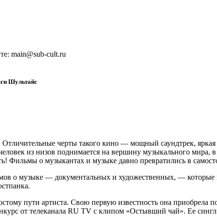
е: main@sub-cult.ru
ьги Шультайс
Отличительные черты такого кино — мощный саундтрек, яркая к
 человек из низов поднимается на вершину музыкального мира, 
еть! Фильмы о музыкантах и музыке давно превратились в самос
мов о музыке — документальных и художественных, — которые 
остпанка.
ростому пути артиста. Свою первую известность она приобрела 
конкурс от телеканала RU TV с клипом «Остывший чай». Ее сингл