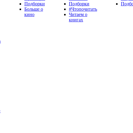
Подборки
Подборки
Подб
Больше о
#Чтопочитать
кино
Читаем о
книгах
а
»