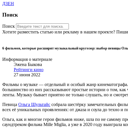
ДЗЕН
Поиск
Поиск
Хотите разместить статью или рекламу в нашем проекте? Пишит
6 фильмов, которые расширят музыкальный кругозор: выбор певицы Ол
Информация о материале
Эжена Быкова
Рейтинги кино
27 июня 2022
Фильмы о музыке — отдельный и особый жанр кинематографа. 
большинство из них рассказывают простые истории о том, как
ленты. Музыку бывает приятно не только слушать, но и смотр
Певица
Ольга Шультайс
собрала шестёрку замечательных филь
всех её уникальных проявлениях: от джаза и соула до техно и п
Ольга, как и многие герои фильмов ниже, шла по не самому п
саундтреком фильма Mille Miglia, а уже в 2020 году выиграла 