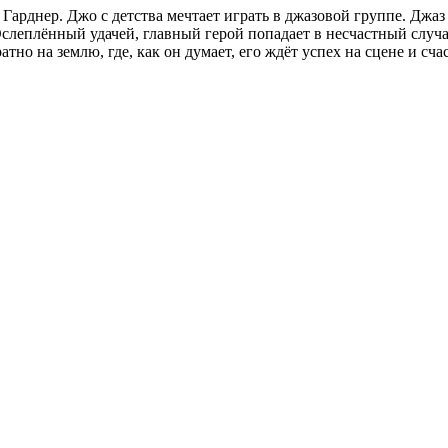
рднер. Джо с детства мечтает играть в джазовой группе. Джаз 
. Ослеплённый удачей, главный герой попадает в несчастный сл
тно на землю, где, как он думает, его ждёт успех на сцене и сч