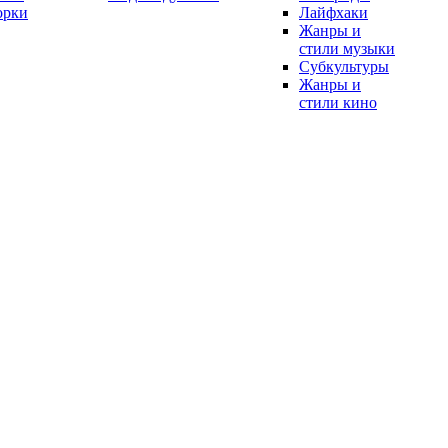
орки
Лайфхаки
Жанры и
стили музыки
Субкультуры
Жанры и
стили кино