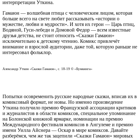
интерпретации Уткина.
Гамаюн — волшебная птица с человеческим лицом, которая
больше всего на свете любит рассказывать «истории о
мужестве, любви и мудрости». И хотя их герои — Царь птиц,
Водяной, Гуси-лебеди и Домовой Федор — всем известные
друзья детства, не стоит относить «Сказки Гамаюн»
исключительно к детскому чтению. Комикс привлечёт
внимание и взрослой аудитории, даже той, которую раньше не
интересовал фольклор.
Александр Уткин
«
Сказки Гамаюн
», с. 18-19
©
«Бумкнига»
Попытки осовременить русские народные сказки, вписав их в
комиксовый формат, не новы. Но именно
произведение
Уткина
получило премию
Французской ассоциации критиков
и журналистов в области комиксов, специальное упоминание
на Болонской книжной ярмарке, номинации на премию
Международного фестиваля комиксов в Ангулеме и премию
имени Уилла Айснера
— Оскар в мире комиксов.
Давайте
разберёмся, чем же так зацепили «Сказки Гамаюн» мировых