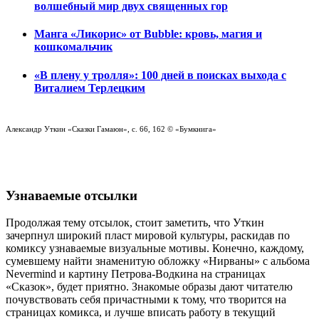
волшебный мир двух священных гор
Манга «Ликорис» от Bubble: кровь, магия и
кошкомальчик
«В плену у тролля»: 100 дней в поисках выхода с
Виталием Терлецким
Александр Уткин
«
Сказки Гамаюн
», с. 66
, 162
©
«Бумкнига»
Узнаваемые отсылки
Продолжая тему отсылок, стоит заметить, что Уткин
зачерпнул широкий пласт мировой культуры, раскидав по
комиксу узнаваемые визуальные мотивы. Конечно, каждому,
сумевшему найти знаменитую обложку «Нирваны» с альбома
Nevermind и картину Петрова-Водкина на страницах
«Сказок», будет приятно. Знакомые образы дают читателю
почувствовать себя причастными к тому, что творится на
страницах комикса, и лучше вписать работу в текущий