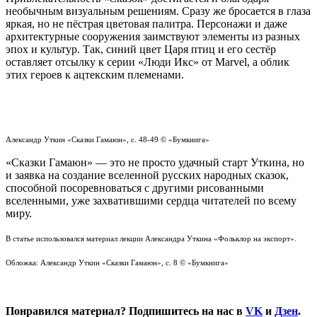
необычным визуальным решениям. Сразу же бросается в глаза
яркая, но не пёстрая цветовая палитра. Персонажи и даже
архитектурные сооружения заимствуют элементы из разных
эпох и культур. Так, синий цвет Царя птиц и его сестёр
оставляет отсылку к серии «Люди Икс» от Marvel, а облик
этих героев к ацтекским племенами.
Александр Уткин
«
Сказки Гамаюн
», с. 48-49 ©
«Бумкнига»
«Сказки Гамаюн» — это не просто удачный старт Уткина, но
и заявка на создание вселенной русских народных сказок,
способной посоревноваться с другими рисованными
вселенными, уже захватившими сердца читателей по всему
миру.
В статье использовался материал лекции Александра Уткина «Фольклор на экспорт».
Обложка: Александр Уткин «Сказки Гамаюн», с. 8 © «Бумкнига»
Понравился материал? Подпишитесь на нас в
VK
и
Дзен
.