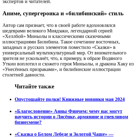
экспертов и читателей.
Аниме, супергероика и «билибинский» стиль
Автор сам признает, что в своей работе вдохновлялся
шедеврами великого Миядзаки, легендарной серией
«Хеллбой» Миньолы и классическими сказочными
иллюстрациями Билибина. Такое сочетание восточных,
западных и русских элементов поместило «Сказки» в
универсальный мультикультурный мир. От внимательного
зрителя не ускользнёт, что, к примеру, в образе Водяного
Уткин воплотил и схожего героя Миньолы, и дракона Хаку из
«Унесённых призраками», и билибинские иллюстрации
столетней давности.
Читайте также
Опустошайте полки! Книжные новинки мая 2024
«Благословение» Анны Финчем: чему нас могут
научить истории о Лисёнке, армянине и гневливом
бизнесмене?
«Сказка о Белом Лебеде и Золотой Чаше» —