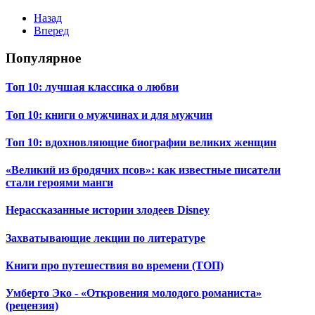
Назад
Вперед
Популярное
Топ 10: лучшая классика о любви
Топ 10: книги о мужчинах и для мужчин
Топ 10: вдохновляющие биографии великих женщин
«Великий из бродячих псов»: как известные писатели
стали героями манги
Нерассказанные истории злодеев Disney
Захватывающие лекции по литературе
Книги про путешествия во времени (ТОП)
Умберто Эко - «Откровения молодого романиста»
(рецензия)