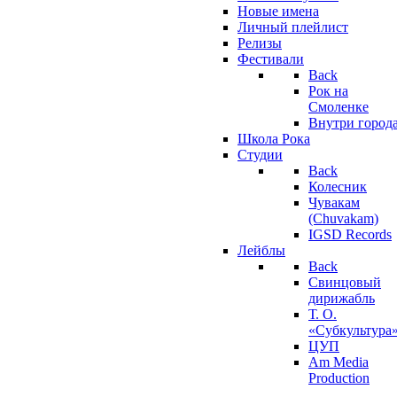
Новые имена
Личный плейлист
Релизы
Фестивали
Back
Рок на
Смоленке
Внутри город
Школа Рока
Студии
Back
Колесник
Чувакам
(Chuvakam)
IGSD Records
Лейблы
Back
Свинцовый
дирижабль
Т. О.
«Субкультура
ЦУП
Am Media
Production