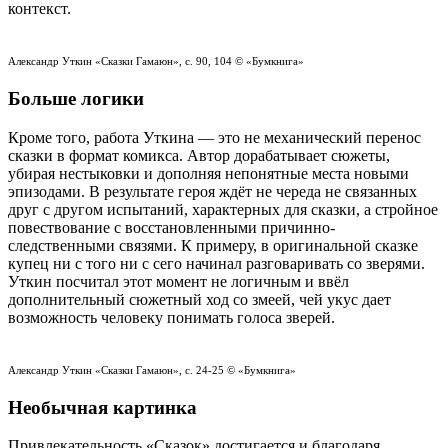
контекст.
Александр Уткин
«
Сказки Гамаюн
», с. 90
, 104
©
«Бумкнига»
Больше логики
Кроме того, работа Уткина — это не механический перенос
сказки в формат комикса. Автор дорабатывает сюжеты,
убирая нестыковки и дополняя непонятные места новыми
эпизодами. В результате героя ждёт не череда не связанных
друг с другом испытаний, характерных для сказки, а стройное
повествование с восстановленными причинно-
следственными связями. К примеру, в оригинальной сказке
купец ни с того ни с сего начинал разговаривать со зверями.
Уткин посчитал этот момент не логичным и ввёл
дополнительный сюжетный ход со змеей, чей укус дает
возможность человеку понимать голоса зверей.
Александр Уткин
«
Сказки Гамаюн
», с. 24-25 ©
«Бумкнига»
Необычная картинка
Привлекательность «Сказок» достигается и благодаря