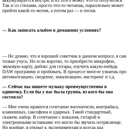
аккумулируется внутри, и из этого может что-то получиться.
Так и со стихами, просто что-то читаешь, параллельно может
прийти какой-то мотив, а потом раз — и песня.
— Как записать альбом в домашних условиях?
— Не думаю, что я хороший советчик в данном вопросе, я сам
только учусь. Но если коротко, то приобрести микрофон,
звуковую карту, дибокс для гитары, изучить какую-нибудь
DAW программу и пробовать. В процессе многое узнаешь про
автоматизацию, сведение, эквализацию, мастеринг и т.д.
— Сейчас вы пишете музыку преимущественно в
одиночку. Если бы у вас была группа, из кого бы она
состояла?
— Мне очень нравится сочетание виолончели, контрабаса,
клавишных, саксофона и ударных. Такой стандартный,
скажем, набор. В сочетании с вокалом, гитарой и
электронными вставками это могло бы звучать потрясающе.
Но вообще, я открыт к экспериментам и всегда рад