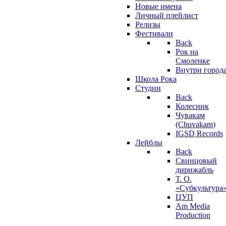
Новые имена
Личный плейлист
Релизы
Фестивали
Back
Рок на
Смоленке
Внутри город
Школа Рока
Студии
Back
Колесник
Чувакам
(Chuvakam)
IGSD Records
Лейблы
Back
Свинцовый
дирижабль
Т. О.
«Субкультура
ЦУП
Am Media
Production