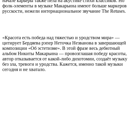
начале карьеры также пела на акустике стихи классиков. Но
фолк-элементы в музыке Макарьина имеют больше маркеров
русскости, нежели интернациональное звучание The Retuses.
«Красота есть победа над тяжестью и уродством мира» —
цитирует Бердяева рэпер Неточка Незванова в завершающей
композиции «Об эстетизме». В этой фразе весь дебютный
альбом Никиты Макарьина — провозглашая победу красоты,
автор отказывается от какой-либо дихотомии, создаёт музыку
без зла, тревоги и уродства. Кажется, именно такой музыки
сегодня и не хватало.