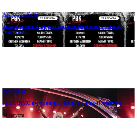
Рок на Смоленке
«Зажечь огонь в сердцах жителей северной столицы»:
участники...
06 августа
Репортажи
ГУДТАЙМС выступили 31 июля в Санкт-Петербурге
04 августа