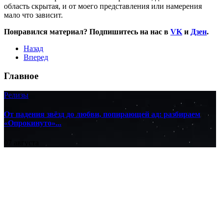
область скрытая, и от моего представления или намерения
мало что зависит.
Понравился материал? Подпишитесь на нас в
VK
и
Дзен
.
Назад
Вперед
Главное
Релизы
От падения звёзд до любви, попирающей ад: разбираем
«Опрокинуто»...
07 августа