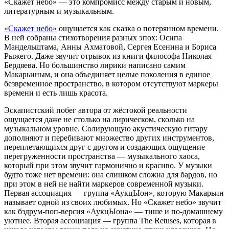
«Скажет небо» — это компромисс между старым и новым,
литературным и музыкальным.
«Скажет небо»
ощущается как сказка о потерянном времени.
В ней собраны стихотворения разных эпох: Осипа
Мандельштама, Анны Ахматовой, Сергея Есенина и Бориса
Рыжего. Даже звучит отрывок из книги философа Николая
Бердяева. Но большинство лирики написано самим
Макарьиным, и она объединяет целые поколения в единое
безвременное пространство, в котором отсутствуют маркеры
времени и есть лишь красота.
Эскапистский побег автора от жёстокой реальности
ощущается даже не столько на лирическом, сколько на
музыкальном уровне. Солирующую акустическую гитару
дополняют и перебивают множество других инструментов,
переплетающихся друг с другом и создающих ощущение
перегруженности пространства — музыкального хаоса,
который при этом звучит гармонично и красиво. У музыки
будто тоже нет времени: она слишком сложна для бардов, но
при этом в ней не найти маркеров современной музыки.
Первая ассоциация — группа «АукцЫон», которую Макарьин
называет одной из своих любимых. Но «Скажет небо» звучит
как бэдрум-поп-версия «АукцЫона» — тише и по-домашнему
уютнее. Вторая ассоциация — группа The Retuses, которая в