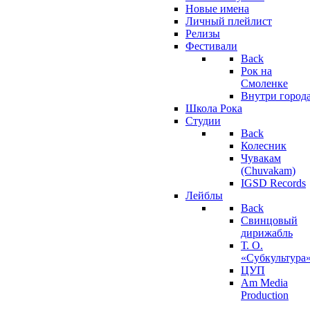
Новые имена
Личный плейлист
Релизы
Фестивали
Back
Рок на
Смоленке
Внутри город
Школа Рока
Студии
Back
Колесник
Чувакам
(Chuvakam)
IGSD Records
Лейблы
Back
Свинцовый
дирижабль
Т. О.
«Субкультура
ЦУП
Am Media
Production