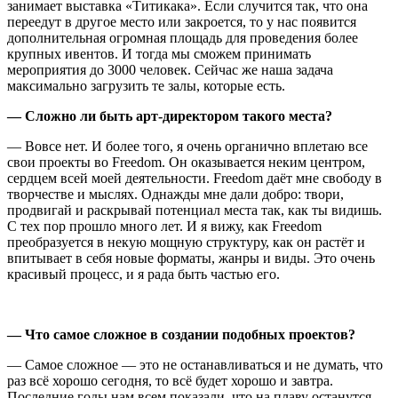
занимает выставка
«
Титикака
»
. Если случится так, что она
переедут в другое место или закроется, то у нас появится
дополнительная огромная площадь для проведения более
крупных ивентов. И тогда мы сможем принимать
мероприятия до 3000 человек. Сейчас же наша задача
максимально загрузить те залы, которые есть.
— Сложно ли быть арт-директором такого места?
— Вовсе нет. И более того, я очень органично вплетаю все
свои проекты во Freedom. Он оказывается неким центром,
сердцем всей моей деятельности. Freedom даёт мне свободу в
творчестве и мыслях. Однажды мне дали добро: твори,
продвигай и раскрывай потенциал места так, как ты видишь.
С тех пор прошло много лет. И я вижу, как Freedom
преобразуется в некую мощную структуру, как он растёт и
впитывает в себя новые форматы, жанры и виды. Это очень
красивый процесс, и я рада быть частью его.
— Что самое сложное в создании подобных проектов?
— Самое сложное — это не останавливаться и не думать, что
раз всё хорошо сегодня, то всё будет хорошо и завтра.
Последние годы нам всем показали, что на плаву останутся