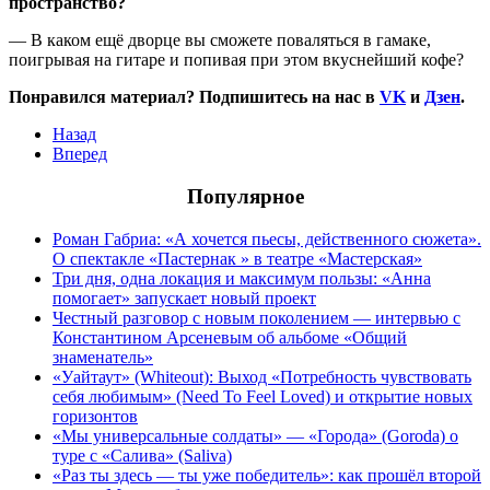
пространство?
—
В каком ещё дворце вы сможете поваляться в гамаке,
поигрывая на гитаре и попивая при этом вкуснейший кофе?
Понравился материал? Подпишитесь на нас в
VK
и
Дзен
.
Назад
Вперед
Популярное
Роман Габриа: «А хочется пьесы, действенного сюжета».
О спектакле «Пастернак » в театре «Мастерская»
Три дня, одна локация и максимум пользы: «Анна
помогает» запускает новый проект
Честный разговор с новым поколением — интервью с
Константином Арсеневым об альбоме «Общий
знаменатель»
«Уайтаут» (Whiteout): Выход «Потребность чувствовать
себя любимым» (Need To Feel Loved) и открытие новых
горизонтов
«Мы универсальные солдаты» — «Города» (Goroda) о
туре с «Салива» (Saliva)
«Раз ты здесь — ты уже победитель»: как прошёл второй