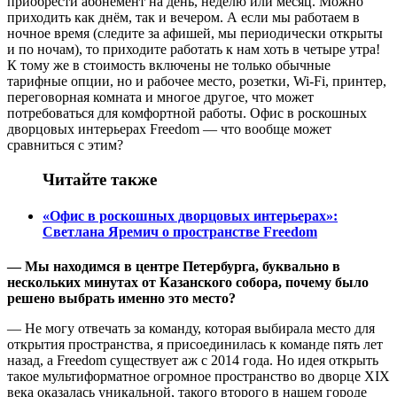
приобрести абонемент на день, неделю или месяц. Можно
приходить как днём, так и вечером. А если мы работаем в
ночное время (следите за афишей, мы периодически открыты
и по ночам), то приходите работать к нам хоть в четыре утра!
К тому же в стоимость включены не только обычные
тарифные опции, но и рабочее место, розетки, Wi-Fi, принтер,
переговорная комната и многое другое, что может
потребоваться для комфортной работы.
Офис в роскошных
дворцовых интерьерах Freedom — что вообще может
сравниться с этим?
Читайте также
«Офис в роскошных дворцовых интерьерах»:
Светлана Яремич о пространстве Freedom
— Мы находимся в центре Петербурга, буквально в
нескольких минутах от Казанского собора, почему было
решено выбрать именно это место?
— Не могу отвечать за команду, которая выбирала место для
открытия пространства, я присоединилась к команде пять лет
назад, а Freedom существует аж с 2014 года. Но идея открыть
такое мультиформатное огромное пространство во дворце XIX
века оказалась уникальной, такого второго в нашем городе