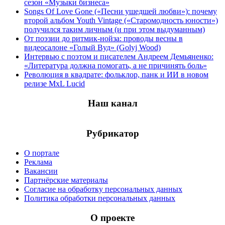
сезон «Музыки бизнеса»
Songs Of Love Gone («Песни ушедшей любви»): почему
второй альбом Youth Vintage («Старомодность юности»)
получился таким личным (и при этом выдуманным)
От поэзии до ритмик-нойза: проводы весны в
видеосалоне «Голый Вуд» (Golyj Wood)
Интервью с поэтом и писателем Андреем Демьяненко:
«Литература должна помогать, а не причинять боль»
Революция в квадрате: фольклор, панк и ИИ в новом
релизе MxL Lucid
Наш канал
Рубрикатор
О портале
Реклама
Вакансии
Партнёрские материалы
Согласие на обработку персональных данных
Политика обработки персональных данных
О проекте