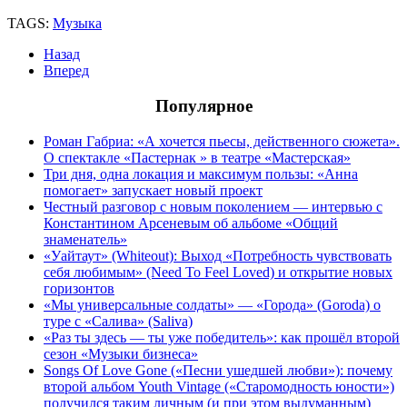
TAGS:
Музыка
Назад
Вперед
Популярное
Роман Габриа: «А хочется пьесы, действенного сюжета».
О спектакле «Пастернак » в театре «Мастерская»
Три дня, одна локация и максимум пользы: «Анна
помогает» запускает новый проект
Честный разговор с новым поколением — интервью с
Константином Арсеневым об альбоме «Общий
знаменатель»
«Уайтаут» (Whiteout): Выход «Потребность чувствовать
себя любимым» (Need To Feel Loved) и открытие новых
горизонтов
«Мы универсальные солдаты» — «Города» (Goroda) о
туре с «Салива» (Saliva)
«Раз ты здесь — ты уже победитель»: как прошёл второй
сезон «Музыки бизнеса»
Songs Of Love Gone («Песни ушедшей любви»): почему
второй альбом Youth Vintage («Старомодность юности»)
получился таким личным (и при этом выдуманным)