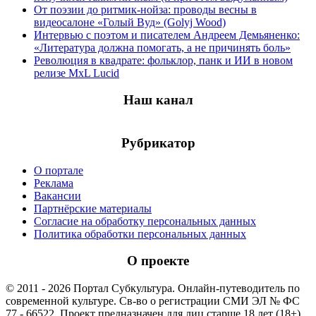
От поэзии до ритмик-нойза: проводы весны в
видеосалоне «Голый Вуд» (Golyj Wood)
Интервью с поэтом и писателем Андреем Демьяненко:
«Литература должна помогать, а не причинять боль»
Революция в квадрате: фольклор, панк и ИИ в новом
релизе MxL Lucid
Наш канал
Рубрикатор
О портале
Реклама
Вакансии
Партнёрские материалы
Согласие на обработку персональных данных
Политика обработки персональных данных
О проекте
© 2011 - 2026 Портал Субкультура. Онлайн-путеводитель по
современной культуре. Св-во о регистрации СМИ ЭЛ № ФС
77 - 66522. Проект предназначен для лиц старше 18 лет (18+).