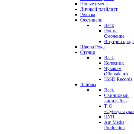
Новые имена
Личный плейлист
Релизы
Фестивали
Back
Рок на
Смоленке
Внутри город
Школа Рока
Студии
Back
Колесник
Чувакам
(Chuvakam)
IGSD Records
Лейблы
Back
Свинцовый
дирижабль
Т. О.
«Субкультура
ЦУП
Am Media
Production