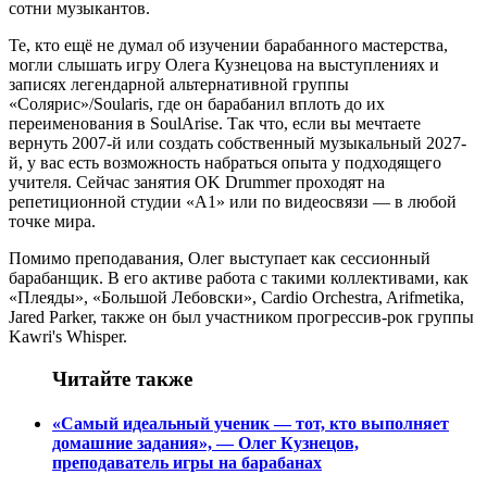
сотни музыкантов.
Те, кто ещё не думал об изучении барабанного мастерства,
могли слышать игру Олега Кузнецова на выступлениях и
записях легендарной альтернативной группы
«
Солярис
»
/Soularis, где он барабанил вплоть до их
переименования в SoulArise. Так что, если вы мечтаете
вернуть 2007-й или создать собственный музыкальный 2027-
й, у вас есть возможность набраться опыта у подходящего
учителя. Сейчас занятия OK Drummer проходят на
репетиционной студии «А1» или по видеосвязи — в любой
точке мира.
Помимо преподавания, Олег выступает как сессионный
барабанщик. В его активе работа с такими коллективами, как
«Плеяды», «Большой Лебовски», Cardio Orchestra, Arifmetika,
Jared Parker, также он был участником прогрессив-рок группы
Kawri's Whisper.
Читайте также
«Cамый идеальный ученик — тот, кто выполняет
домашние задания», — Олег Кузнецов,
преподаватель игры на барабанах