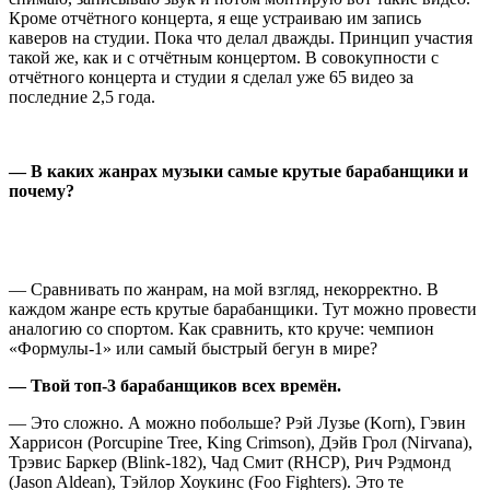
Кроме отчётного концерта, я еще устраиваю им запись
каверов на студии. Пока что делал дважды. Принцип участия
такой же, как и с отчётным концертом. В совокупности с
отчётного концерта и студии я сделал уже 65 видео за
последние 2,5 года.
—
В каких жанрах музыки самые крутые барабанщики и
почему?
— Сравнивать по жанрам, на мой взгляд, некорректно. В
каждом жанре есть крутые барабанщики. Тут можно провести
аналогию со спортом. Как сравнить, кто круче: чемпион
«Формулы-1» или самый быстрый бегун в мире?
— Твой топ-3 барабанщиков всех времён.
— Это сложно. А можно побольше? Рэй Лузье (Korn
)
, Гэвин
Харрисон (
Porcupine Tree,
King Crimson), Дэйв Грол (Nirvana),
Трэвис Баркер (Blink-182), Чад Смит (RHCP), Рич Рэдмонд
(
Jason Aldean
)
, Тэйлор Хоукинс (Foo Fighters
)
. Это те