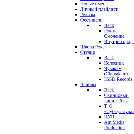
Новые имена
Личный плейлист
Релизы
Фестивали
Back
Рок на
Смоленке
Внутри город
Школа Рока
Студии
Back
Колесник
Чувакам
(Chuvakam)
IGSD Records
Лейблы
Back
Свинцовый
дирижабль
Т. О.
«Субкультура
ЦУП
Am Media
Production