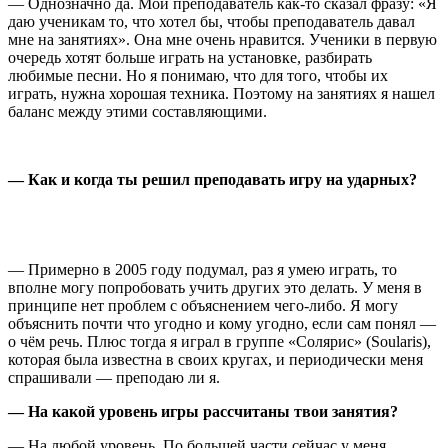
— Однозначно да. Мой преподаватель как-то сказал фразу:
«
Я
даю ученикам то, что хотел бы, чтобы преподаватель давал
мне на занятиях
»
. Она мне очень нравится. Ученики в первую
очередь хотят больше играть на установке, разбирать
любимые песни. Но я понимаю, что для того, чтобы их
играть, нужна хорошая техника. Поэтому на занятиях я нашел
баланс между этими составляющими.
— Как и когда ты решил преподавать игру на ударных?
— Примерно в 2005 году подумал, раз я умею играть, то
вполне могу попробовать учить других это делать. У меня в
принципе нет проблем с объяснением чего-либо. Я могу
объяснить почти что угодно и кому угодно, если сам понял —
о чём речь. Плюс тогда я играл в группе «Солярис» (Soularis),
которая была известна в своих кругах, и периодически меня
спрашивали — преподаю ли я.
— На какой уровень игры рассчитаны твои занятия?
— На любой уровень. По большей части сейчас у меня