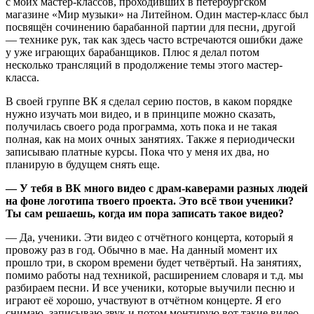
с моих мастер-классов, проходивших в петербургском
магазине «Мир музыки» на Литейном. Один мастер-класс был
посвящён сочинению барабанной партии для песни, другой
— технике рук, так как здесь часто встречаются ошибки даже
у уже играющих барабанщиков. Плюс я делал потом
несколько трансляций в продолжение темы этого мастер-
класса.
В своей группе ВК я сделал серию постов, в каком порядке
нужно изучать мои видео, и в принципе можно сказать,
получилась своего рода программа, хоть пока и не такая
полная, как на моих очных занятиях. Также я периодически
записываю платные курсы. Пока что у меня их два, но
планирую в будущем снять еще.
— У тебя в ВК много видео с драм-каверами разных людей
на фоне логотипа твоего проекта. Это всё твои ученики?
Ты сам решаешь, когда им пора записать такое видео?
— Да, ученики. Эти видео с отчётного концерта, который я
провожу раз в год. Обычно в мае. На данный момент их
прошло три, в скором времени будет четвёртый. На занятиях,
помимо работы над техникой, расширением словаря и т.д. мы
разбираем песни. И все ученики, которые выучили песню и
играют её хорошо, участвуют в отчётном концерте. Я его
снимаю, записываю звук и потом монтирую вот такие видео.