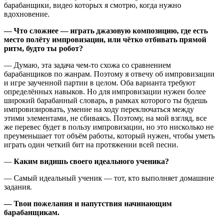
барабанщики, видео которых я смотрю, когда нужно
вдохновение.
— Что сложнее — играть джазовую композицию, где есть
место полёту импровизации, или чётко отбивать прямой
ритм, будто ты робот?
— Думаю, эта задача чем-то схожа со сравнением
барабанщиков по жанрам. Поэтому я отвечу об импровизации
и игре заученной партии в целом. Оба варианта требуют
определённых навыков. Но для импровизации нужен более
широкий барабанный словарь, в рамках которого ты будешь
импровизировать, умение на ходу переключаться между
этими элементами, не сбиваясь. Поэтому, на мой взгляд, все
же перевес будет в пользу импровизации, но это нисколько не
преуменьшает тот объём работы, который нужен, чтобы уметь
играть один четкий бит на протяжении всей песни.
—
Каким видишь своего идеального ученика?
— Cамый идеальный ученик — тот, кто выполняет домашние
задания.
— Твои пожелания и напутствия начинающим
барабанщикам.