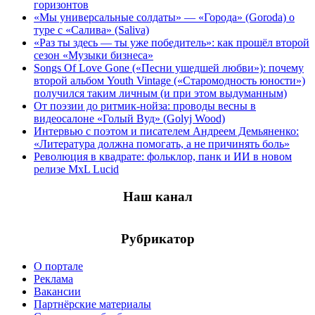
горизонтов
«Мы универсальные солдаты» — «Города» (Goroda) о
туре с «Салива» (Saliva)
«Раз ты здесь — ты уже победитель»: как прошёл второй
сезон «Музыки бизнеса»
Songs Of Love Gone («Песни ушедшей любви»): почему
второй альбом Youth Vintage («Старомодность юности»)
получился таким личным (и при этом выдуманным)
От поэзии до ритмик-нойза: проводы весны в
видеосалоне «Голый Вуд» (Golyj Wood)
Интервью с поэтом и писателем Андреем Демьяненко:
«Литература должна помогать, а не причинять боль»
Революция в квадрате: фольклор, панк и ИИ в новом
релизе MxL Lucid
Наш канал
Рубрикатор
О портале
Реклама
Вакансии
Партнёрские материалы