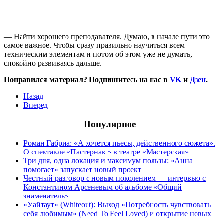
— Найти хорошего преподавателя. Думаю, в начале пути это
самое важное. Чтобы сразу правильно научиться всем
техническим элементам и потом об этом уже не думать,
спокойно развиваясь дальше.
Понравился материал? Подпишитесь на нас в
VK
и
Дзен
.
Назад
Вперед
Популярное
Роман Габриа: «А хочется пьесы, действенного сюжета».
О спектакле «Пастернак » в театре «Мастерская»
Три дня, одна локация и максимум пользы: «Анна
помогает» запускает новый проект
Честный разговор с новым поколением — интервью с
Константином Арсеневым об альбоме «Общий
знаменатель»
«Уайтаут» (Whiteout): Выход «Потребность чувствовать
себя любимым» (Need To Feel Loved) и открытие новых