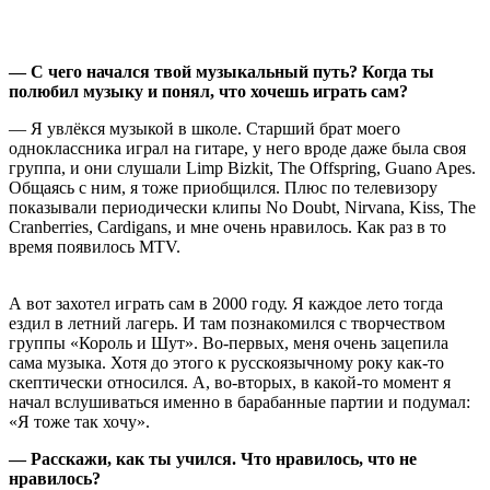
— С чего начался твой музыкальный путь? Когда ты
полюбил музыку и понял, что хочешь играть сам?
— Я увлёкся музыкой в школе. Старший брат моего
одноклассника играл на гитаре, у него вроде даже была своя
группа, и они слушали Limp Bizkit, The Offspring, Guano Apes.
Общаясь с ним, я тоже приобщился. Плюс по телевизору
показывали периодически клипы No Doubt, Nirvana, Kiss, The
Cranberries, Cardigans, и мне очень нравилось. Как раз в то
время появилось MTV.
А вот захотел играть сам в 2000 году. Я каждое лето тогда
ездил в летний лагерь. И там познакомился с творчеством
группы «Король и Шут». Во-первых, меня очень зацепила
сама музыка. Хотя до этого к русскоязычному року как-то
скептически относился. А, во-вторых, в какой-то момент я
начал вслушиваться именно в барабанные партии и подумал:
«Я тоже так хочу».
— Расскажи, как ты учился. Что нравилось, что не
нравилось?