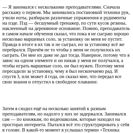
— Я занимался с несколькими преподавателями. Сначала
расскажу о первом. Мы занимались постановкой техники рук,
учили ноты, разбирали различные упражнения и рудименты
на пэде. Пэд — бесшумный тренажер, по сути кусок резины,
наклеенный на деревянное основание. Помню, преподаватель
в самом начале обучения сказал, что пока я не сыграю хорошо
несколько маршевых соло, за установку он меня не пустит.
Правда в итоге я их так и не сыграл, но за установку всё же
перебрался. Причём не то чтобы у меня не получилось их
сыграть. Он мне их даже не дал тогда. Наверное, потому что я
завис на одном элементе и он никак у меня не получался, а
чтобы играть маршевые соло, он был нужен. Поэтому меня
пересадили за установку, чему я был нескончаемо рад. И
спустя 3, или может 4 года, он сказал мне, что передал все
свои знания и отпустил в свободное плавание.
Затем я сходил ещё на несколько занятий к разным
преподавателям, но надолго у них не задержался. Занимался
сам — по книжкам, по видеошколам, которые находил на
просторах интернета. Пытался всё это структурировать у себя
в голове. В какой-то момент я услышал термин «Техника