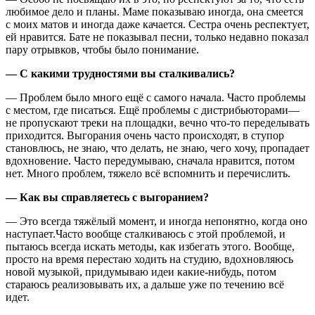
любимое дело и планы. Маме показываю иногда, она смеется
с моих матов и иногда даже качается. Сестра очень респектует,
ей нравится. Бате не показывал песни, только недавно показал
пару отрывков, чтобы было понимание.
— С какими трудностями вы сталкивались?
— Проблем было много ещё с самого начала. Часто проблемы
с местом, где писаться. Ещё проблемы с дистрибьюторами—
не пропускают треки на площадки, вечно что-то переделывать
приходится. Выгорания очень часто происходят, в ступор
становлюсь, не знаю, что делать, не знаю, чего хочу, пропадает
вдохновение. Часто передумываю, сначала нравится, потом
нет. Много проблем, тяжело всё вспомнить и перечислить.
— Как вы справляетесь с выгоранием?
— Это всегда тяжёлый момент, и иногда непонятно, когда оно
наступает.Часто вообще сталкиваюсь с этой проблемой, и
пытаюсь всегда искать методы, как избегать этого. Вообще,
просто на время перестаю ходить на студию, вдохновляюсь
новой музыкой, придумываю идеи какие-нибудь, потом
стараюсь реализовывать их, а дальше уже по течению всё
идет.