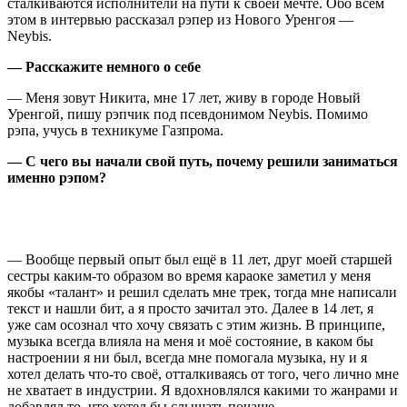
сталкиваются исполнители на пути к своей мечте. Обо всём
этом в интервью рассказал рэпер из Нового Уренгоя —
Neybis.
— Расскажите немного о себе
— Меня зовут Никита, мне 17 лет, живу в городе Новый
Уренгой, пишу рэпчик под псевдонимом Neybis. Помимо
рэпа, учусь в техникуме Газпрома.
— С чего вы начали свой путь, почему решили заниматься
именно рэпом?
— Вообще первый опыт был ещё в 11 лет, друг моей старшей
сестры каким-то образом во время караоке заметил у меня
якобы «талант» и решил сделать мне трек, тогда мне написали
текст и нашли бит, а я просто зачитал это. Далее в 14 лет, я
уже сам осознал что хочу связать с этим жизнь. В принципе,
музыка всегда влияла на меня и моё состояние, в каком бы
настроении я ни был, всегда мне помогала музыка, ну и я
хотел делать что-то своё, отталкиваясь от того, чего лично мне
не хватает в индустрии. Я вдохновлялся какими то жанрами и
добавлял то, что хотел бы слышать почаще.