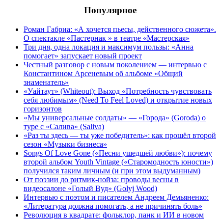
Популярное
Роман Габриа: «А хочется пьесы, действенного сюжета».
О спектакле «Пастернак » в театре «Мастерская»
Три дня, одна локация и максимум пользы: «Анна
помогает» запускает новый проект
Честный разговор с новым поколением — интервью с
Константином Арсеневым об альбоме «Общий
знаменатель»
«Уайтаут» (Whiteout): Выход «Потребность чувствовать
себя любимым» (Need To Feel Loved) и открытие новых
горизонтов
«Мы универсальные солдаты» — «Города» (Goroda) о
туре с «Салива» (Saliva)
«Раз ты здесь — ты уже победитель»: как прошёл второй
сезон «Музыки бизнеса»
Songs Of Love Gone («Песни ушедшей любви»): почему
второй альбом Youth Vintage («Старомодность юности»)
получился таким личным (и при этом выдуманным)
От поэзии до ритмик-нойза: проводы весны в
видеосалоне «Голый Вуд» (Golyj Wood)
Интервью с поэтом и писателем Андреем Демьяненко:
«Литература должна помогать, а не причинять боль»
Революция в квадрате: фольклор, панк и ИИ в новом