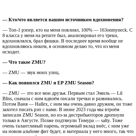
— Кто/что является вашим источником вдохновения?
— Топ-1 рэпер, кто на меня повлиял, 100% — 163onmyneck. С
8 класса у меня на репите был, анализировал его треки,
вдохновлялся, брал фишки. В последнее время вообще не
вдохновляюсь никем, в основном делаю то, что из меня
исходит.
— Что такое ZMU?
— ZMU — звук моих улиц.
— Как появился ZMU и EP ZMU Season?
— ZMU — это все мои друзья. Первым стал Эмиль — Lil
Bliss, сначала с ним вдвоём писали тречки и развивались.
Потом Ваня — Hallex, с ним мы очень давно дружим, он тоже
захотел писать рэп с нами. В июне 2023 года мы втроём
записали ZMU Season, но из-за дистрибьюторов дропнули
только в Августе. Позже подтянули Тимура — salty. Тоже
очень талантливый парень, огромный вклад внёс, с ним уже
на новом альбоме фит будет, и материала у него много, так что