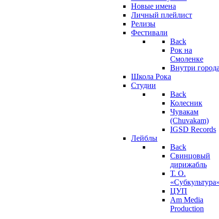
Новые имена
Личный плейлист
Релизы
Фестивали
Back
Рок на
Смоленке
Внутри город
Школа Рока
Студии
Back
Колесник
Чувакам
(Chuvakam)
IGSD Records
Лейблы
Back
Свинцовый
дирижабль
Т. О.
«Субкультура
ЦУП
Am Media
Production