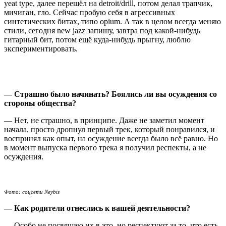
yeat type, далее перешёл на detroit/drill, потом делал трапчик,
мичиган, гло. Сейчас пробую себя в агрессивных
синтетических битах, типо opium. А так в целом всегда меняю
стили, сегодня new jazz запишу, завтра под какой-нибудь
гитарный бит, потом ещё куда-нибудь прыгну, люблю
экспериментировать.
— Страшно было начинать? Боялись ли вы осуждения со
стороны общества?
— Нет, не страшно, в принципе. Даже не заметил момент
начала, просто дропнул первый трек, который понравился, и
воспринял как опыт, на осуждение всегда было всё равно. Но
в момент выпуска первого трека я получил респекты, а не
осуждения.
Фото: соцсети Neybis
— Как родители отнеслись к вашей деятельности?
— Особо не посвящаю их в это, но респектуют за то, что есть