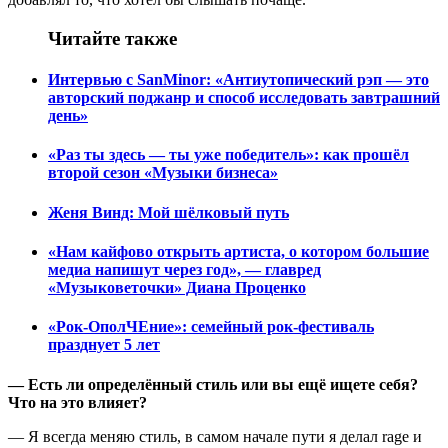
Читайте также
Интервью с SanMinor: «Антиутопический рэп — это
авторский поджанр и способ исследовать завтрашний
день»
«Раз ты здесь — ты уже победитель»: как прошёл
второй сезон «Музыки бизнеса»
Женя Винд: Мой шёлковый путь
«Нам кайфово открыть артиста, о котором большие
медиа напишут через год», — главред
«Музыковеточки» Диана Проценко
«Рок-ОполЧЕние»: семейный рок-фестиваль
празднует 5 лет
— Есть ли определённый стиль или вы ещё ищете себя?
Что на это влияет?
— Я всегда меняю стиль, в самом начале пути я делал rage и