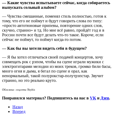
— Какие чувства испытываете сейчас, когда собираетесь
выпускать сольный альбом?
— Чувства смешанные, поменял стиль полностью, готов к
тому, что его не поймут и будут говорить слова по типу:
«просто автотюновые припевы, повторение одних слов,
скучно, странно» и тд. Но мне всё равно, пройдёт год и в
России почти все будут делать что-то такое. Короче, если
сейчас не поймут, то поймут когда-то потом.
— Как бы вы хотели видеть себя в будущем?
— Я бы хотел отличаться своей подачей концертов, хочу
совмещать рок с рэпом, чтобы на сцене играли мужики с
электрогитарами мелодии из моих треков, громко били басы,
много огня и дыма, я бегал по сцене и орал, как
ненормальный, такой полурокстар-полутрэпстар. Звучит
странно, но это реально круто.
Обложка:
соцсети Neybis
Понравился материал? Подпишитесь на нас в
VK
и
Дзен
.
Назад
Вперед